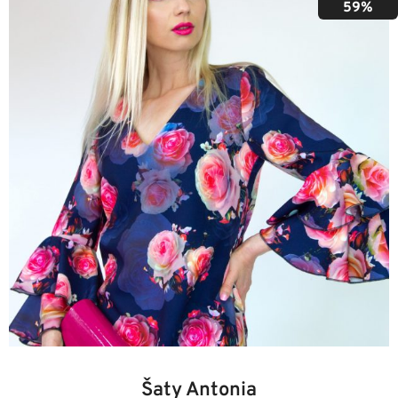
59%
36
38
40
42
44
46
48
Šaty Antonia