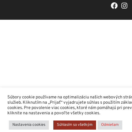
F
I
a
n
c
s
e
t
b
a
o
g
o
r
k
a
m
Súbory cookie používame na optimalizáciu našich webových strá
služieb. Kliknutím na „Prijať“ vyjadrujete súhlas s použitím zákl
cookies. Pre povolenie viac cookies, ktoré nám pomáhajú pri pre
kliknite na nastavenia a povoľte všetky cookies.
Nastavenia cookies
Súhlasím so všetkým
Odmietam