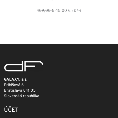
Pôvodná
Aktuálna
109,00
€
45,00
€
s DPH
cena
cena
bola:
je:
109,00 €.
45,00 €.
GALAXY, a.s.
Pribišová 6
Bratislava 841 05
Slovenská republika
ÚČET