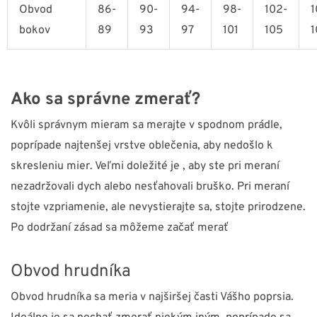
Obvod
86-
90-
94-
98-
102-
1
bokov
89
93
97
101
105
1
Ako sa správne zmerať?
Kvôli správnym mieram sa merajte v spodnom prádle,
poprípade najtenšej vrstve oblečenia, aby nedošlo k
skresleniu mier. Veľmi doležité je , aby ste pri meraní
nezadržovali dych alebo nesťahovali bruško. Pri meraní
stojte vzpriamenie, ale nevystierajte sa, stojte prirodzene.
Po dodržaní zásad sa môžeme začať merať
Obvod hrudníka
Obvod hrudníka sa meria v najširšej časti Vášho poprsia.