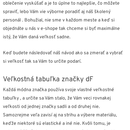
oblečenie vyskúšať a je to úplne to najlepšie, čo môžete
spraviť, lebo Vám vie výborne poradiť aj náš školený
personál . Bohužial, nie sme v každom meste a keď si
objednáte u nás v e-shope tak chceme si byť maximálne
istý, že Vám daná veľkosť sadne.
Keď budete následovať náš návod ako sa zmerať a vybrať
si veľkosť tak sa Vám to určite podarí.
Veľkostná tabuľka značky dF
Každá módna značka používa svoje vlastné veľkostné
tabuľky , a určite sa Vám stalo, že Vám veci rovnakej
veľkosti od jednej značky sadli a od druhej nie.
Samozrejme veľa zavisí aj na strihu a výbere materiálu,
keďže niektoré sú elastické a iné nie. Kvôli tomu, je