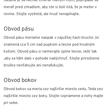
Ideálne je sa nechať zmerať niekým iným, poprípade sa
merať pred zrkadlom, aby ste si boli istá, že je meter v
rovine. Stojte vystretá, ale hruď nenapínajte.
Obvod pásu
Obvod pásu meriame naopak v najužšej časti brucho ,to
znamená cca 5 cm nad pupkom a tesne pod hrudným
košom. Obvod pásu si nemerajte úplne tesne, skôr tak
,aby sa Vám dalo v pohode nadýchnuť. Stojte prirodzene
bruško nevťahujte ani nenafukujte.
Obvod bokov
Obvod bokov sa meria cez najširšie miesto sedu. Teda cez
najširšie miesto cez boky. Stojte vzpriamene a nohy majte
pri sebe.