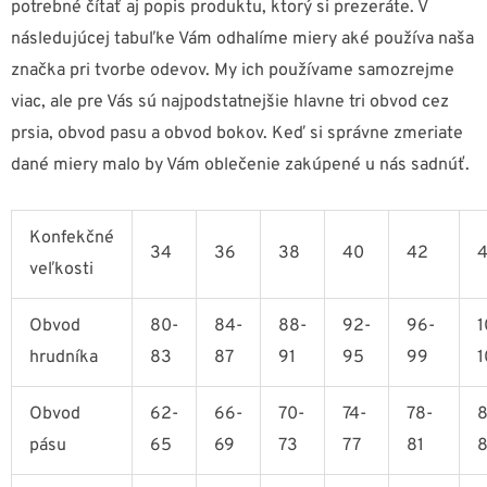
potrebné čítať aj popis produktu, ktorý si prezeráte. V
následujúcej tabuľke Vám odhalíme miery aké používa naša
značka pri tvorbe odevov. My ich používame samozrejme
viac, ale pre Vás sú najpodstatnejšie hlavne tri obvod cez
prsia, obvod pasu a obvod bokov. Keď si správne zmeriate
dané miery malo by Vám oblečenie zakúpené u nás sadnúť.
Konfekčné
34
36
38
40
42
veľkosti
Obvod
80-
84-
88-
92-
96-
1
hrudníka
83
87
91
95
99
1
Obvod
62-
66-
70-
74-
78-
8
pásu
65
69
73
77
81