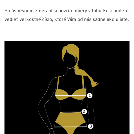
Po úspešnom zmeraní si pozrite miery v tabuľke a budete
vedieť veľkostné číslo, ktoré Vám od nás sadne ako uliate.