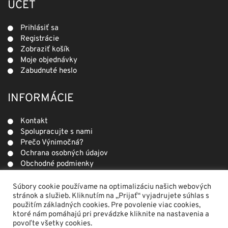
ÚČET
Prihlásiť sa
Registrácie
Zobraziť košík
Moje objednávky
Zabudnuté heslo
INFORMÁCIE
Kontakt
Spolupracujte s nami
Prečo Výnimočná?
Ochrana osobných údajov
Obchodné podmienky
Reklamácie
Ako sa zmerať?
Súbory cookie používame na optimalizáciu našich webových
stránok a služieb. Kliknutím na „Prijať“ vyjadrujete súhlas s
použitím základných cookies. Pre povolenie viac cookies,
© 2023 DF. Všetky práva vyhradené.
ktoré nám pomáhajú pri prevádzke kliknite na nastavenia a
povoľte všetky cookies.