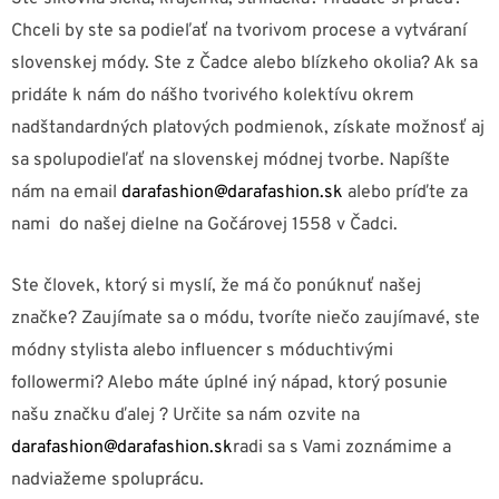
Chceli by ste sa podieľať na tvorivom procese a vytváraní
slovenskej módy. Ste z Čadce alebo blízkeho okolia? Ak sa
pridáte k nám do nášho tvorivého kolektívu okrem
nadštandardných platových podmienok, získate možnosť aj
sa spolupodieľať na slovenskej módnej tvorbe. Napíšte
nám na email
darafashion@darafashion.sk
alebo príďte za
nami do našej dielne na Gočárovej 1558 v Čadci.
Ste človek, ktorý si myslí, že má čo ponúknuť našej
značke? Zaujímate sa o módu, tvoríte niečo zaujímavé, ste
módny stylista alebo influencer s móduchtivými
followermi? Alebo máte úplné iný nápad, ktorý posunie
našu značku ďalej ? Určite sa nám ozvite na
darafashion@darafashion.sk
radi sa s Vami zoznámime a
nadviažeme spoluprácu.