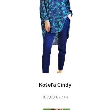
34
36
38
40
42
44
46
48
Košeľa Cindy
109,00
€
s DPH