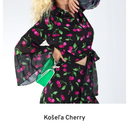
139,00 €.
97,30 €.
34
36
38
40
42
Košeľa Cherry