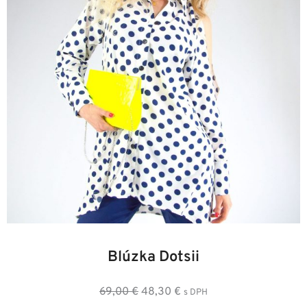
42
34
36
38
40
44
46
Blúzka Dotsii
Pôvodná
Aktuálna
69,00
€
48,30
€
s DPH