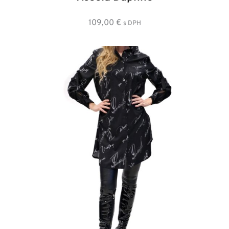
109,00
€
s DPH