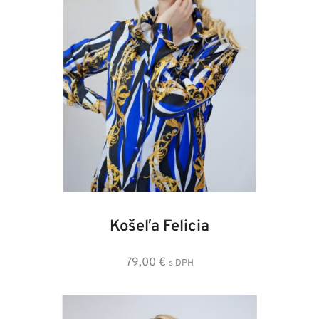
36
38
40
42
44
46
48
Košeľa Felicia
79,00
€
s DPH