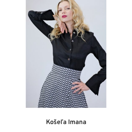
34
36
38
40
42
44
46
Košeľa Imana