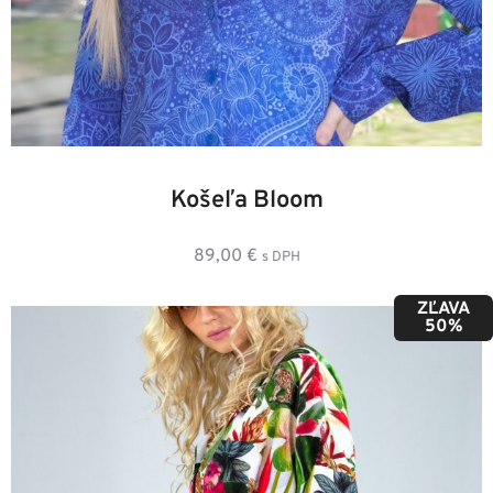
36
38
40
42
44
46
48
Košeľa Bloom
89,00
€
s DPH
ZĽAVA
50%