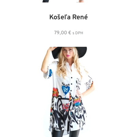
36
38
40
42
44
46
48
Košeľa René
79,00
€
s DPH