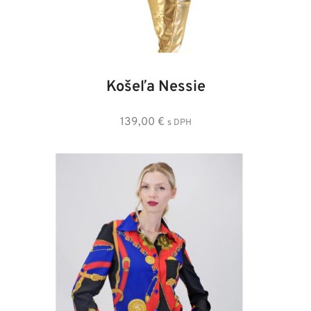
34
36
38
40
42
44
46
Košeľa Nessie
139,00
€
s DPH