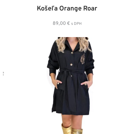
36
38
40
42
44
46
48
Košeľa Orange Roar
89,00
€
s DPH