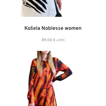
36
38
40
42
44
46
Košela Noblesse women
89,00
€
s DPH