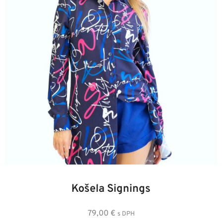
36
38
40
42
44
46
Košela Signings
79,00
€
s DPH