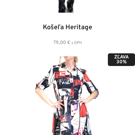
36
38
40
42
44
46
48
Košeľa Heritage
79,00
€
s DPH
ZĽAVA
30%