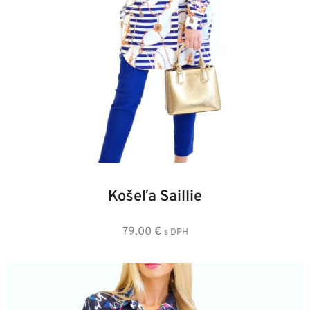
36
38
40
42
44
46
48
Košeľa Saillie
79,00
€
s DPH