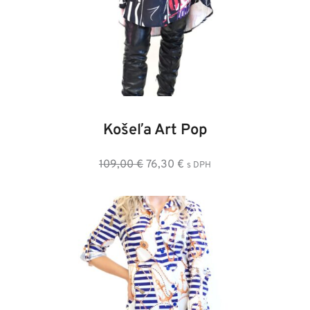
34
36
38
Košeľa Art Pop
Pôvodná
Aktuálna
109,00
€
76,30
€
s DPH
cena
cena
bola:
je:
109,00 €.
76,30 €.