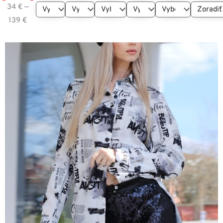
34
€
—
139
€