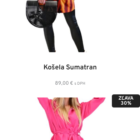
36
38
40
42
44
46
Košela Sumatran
89,00
€
s DPH
ZĽAVA
30%