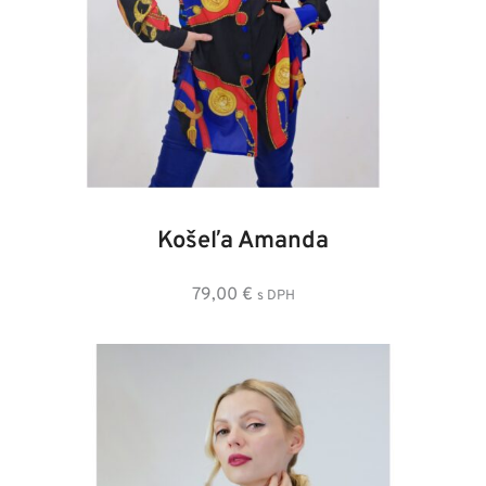
36
38
40
42
44
46
48
Košeľa Amanda
79,00
€
s DPH