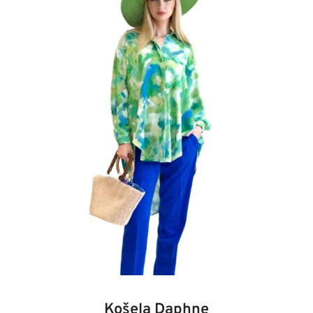
34
36
38
40
42
44
46
48
Košela Daphne