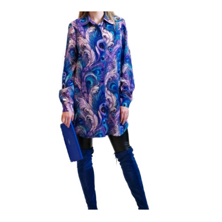
cena
cena
bola:
je:
69,00 €.
48,30 €.
36
38
40
42
44
46