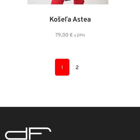
34
36
38
40
42
44
46
48
Košeľa Astea
79,00
€
s DPH
1
2