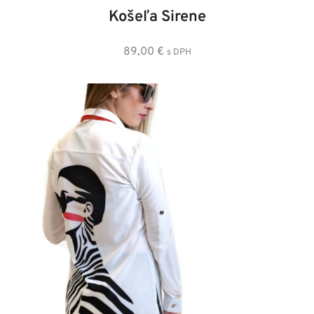
Košeľa Sirene
89,00
€
s DPH