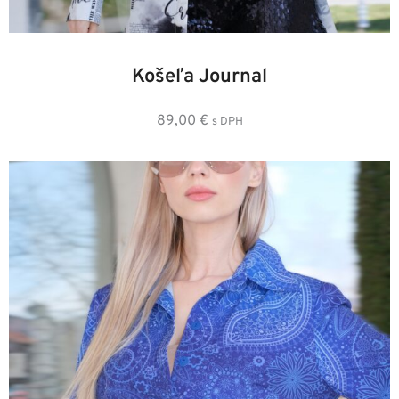
36
38
40
42
44
46
48
Košeľa Journal
89,00
€
s DPH