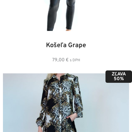
36
38
40
42
44
46
Košeľa Grape
79,00
€
s DPH
ZĽAVA
50%