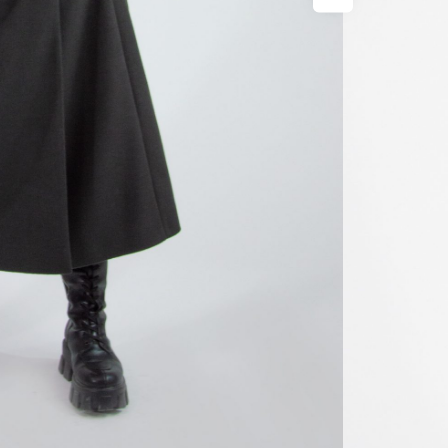
Veľkosť
34
3
Značka
SKU:
kabat
Hmotno
Farba
Materia
Veľkosť