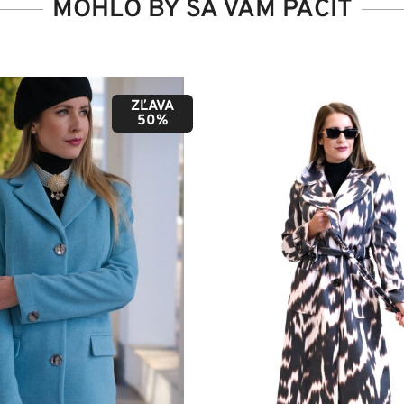
MOHLO BY SA VÁM PÁČIŤ
ZĽAVA
50%