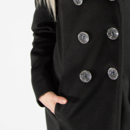
6
38
40
42
44
46
:
DF OUTLET
-stone-
Kategória:
Kabáty
Tags
coat
,
df
,
kabát
sť
0,3 kg
Čierna
l
40% Vlna / 30% Polyester / 30% Akryl
34
,
36
,
38
,
40
,
42
,
44
,
46