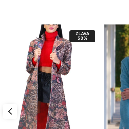
ZĽAVA
50%