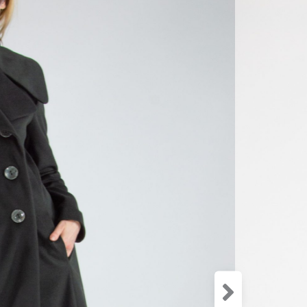
Zloženie:
40% Vlna
30% Akry
30% Polye
Dvojradový
klasickými
fazóne. Vď
zapadne d
ležérnym o
lýtka.
Modelka m