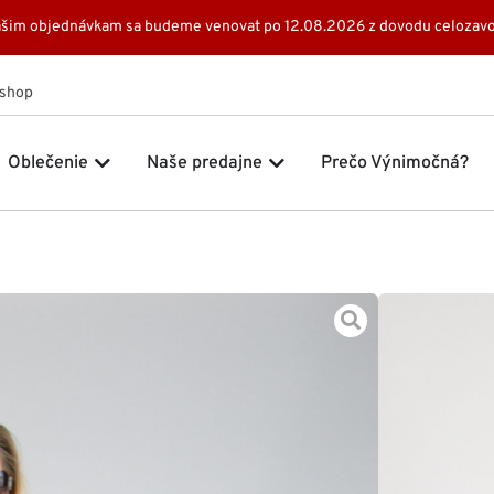
 Vašim objednávkam sa budeme venovat po 12.08.2026 z dovodu celozavo
Eshop
 Značky
Open Oblečenie
Open Naše predajne
Oblečenie
Naše predajne
Prečo Výnimočná?
Domov
Kab
169,0