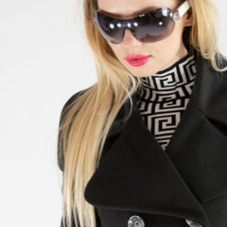
cena
cena
bola:
je:
169,00 €.
84,50 €.
l
ster
 čierny kabát rovného strihu. Kabát je inšpirovaný
 army trenčkotmi, poznať to hlavne na bohatej rozvetvenej
aka rovnému strihu a klasickej čiernej farbe kabát skvele
o každého šatníku. Obzvlášť vynikne v kombinácii s
blečením a kotníkovými botami. Dlžka kabáta je do polovice
á 174 cm.