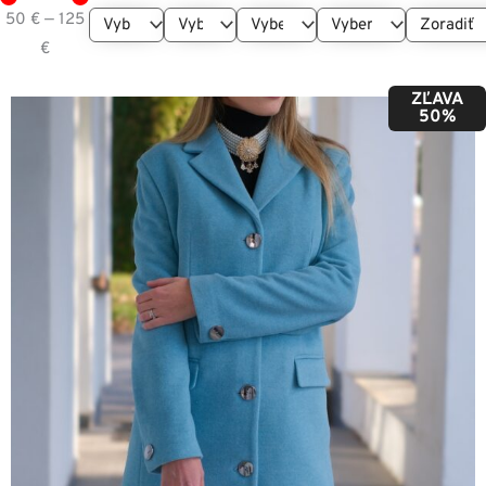
50
€
—
125
€
ZĽAVA
50%