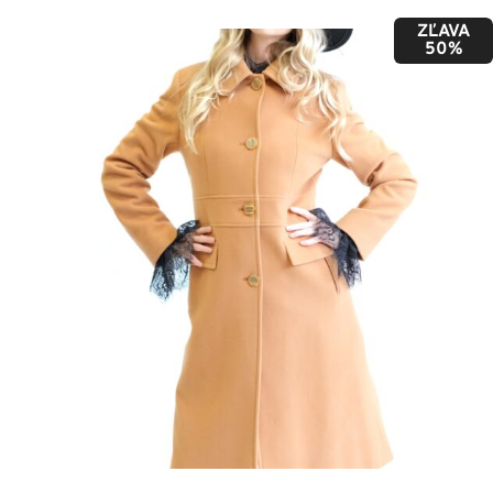
cena
cena
ZĽAVA
bola:
je:
50%
99,00 €.
49,50 €.