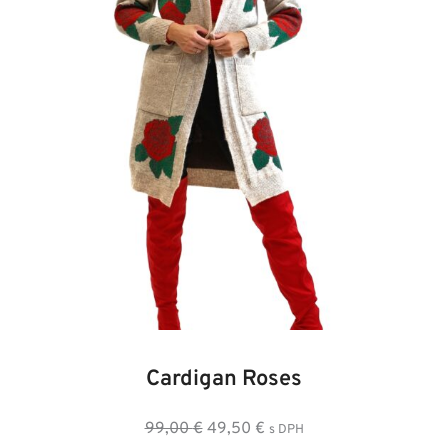
36
38
40
42
44
Cardigan Roses
Pôvodná
Aktuálna
99,00
€
49,50
€
s DPH