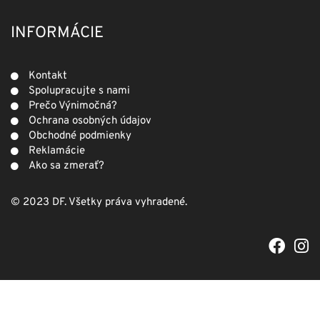
INFORMÁCIE
Kontakt
Spolupracujte s nami
Prečo Výnimočná?
Ochrana osobných údajov
Obchodné podmienky
Reklamácie
Ako sa zmerať?
© 2023 DF. Všetky práva vyhradené.
F
I
a
n
c
s
e
t
b
a
o
g