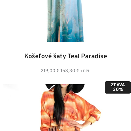
36
38
40
42
44
46
Košeľové šaty Teal Paradise
Pôvodná
Aktuálna
219,00
€
153,30
€
s DPH
cena
cena
ZĽAVA
bola:
je:
30%
219,00 €.
153,30 €.