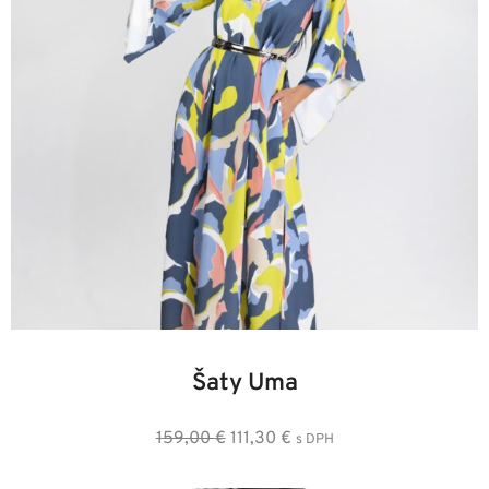
34
36
38
40
42
44
46
Šaty Uma
Pôvodná
Aktuálna
159,00
€
111,30
€
s DPH
cena
cena