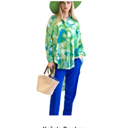
bola:
je:
109,00 €.
54,50 €.
34
36
38
40
42
44
46
48