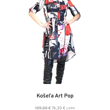
34
36
38
Košeľa Art Pop
Pôvodná
Aktuálna
109,00
€
76,30
€
s DPH