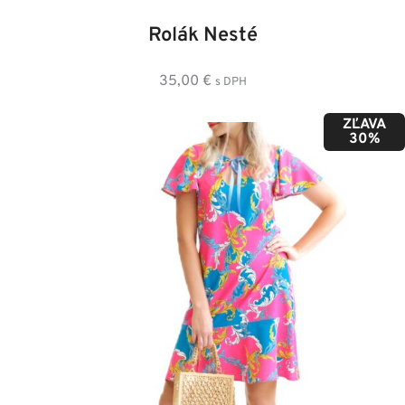
Rolák Nesté
35,00
€
s DPH
ZĽAVA
30%