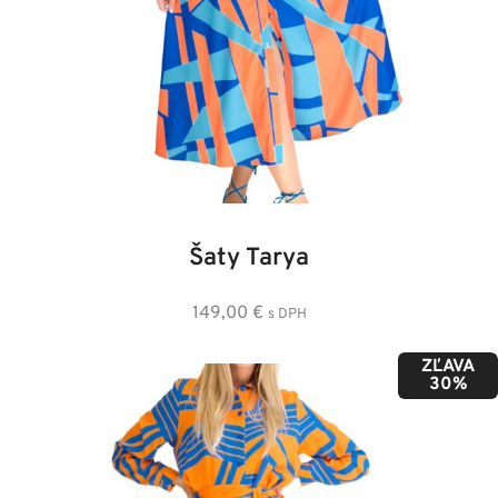
36
38
40
42
44
46
Šaty Tarya
149,00
€
s DPH
ZĽAVA
30%