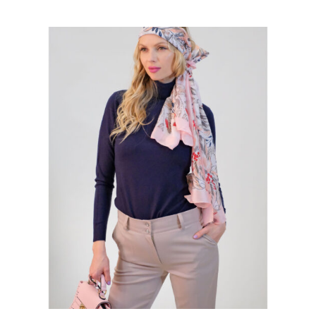
cena
cena
bola:
je:
109,00 €.
76,30 €.