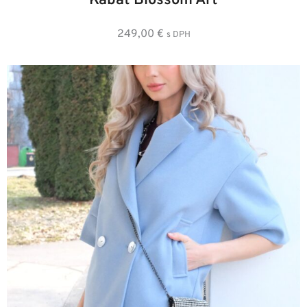
Kabát Blossom Art
249,00
€
s DPH