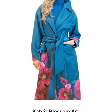
bola:
je:
159,00 €.
111,30 €.
34
36
38
40
42
44
46
48