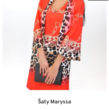
219,00 €.
109,50 €.
34
36
38
40
42
44
46
Šaty Maryssa