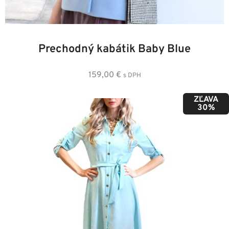
34
36
38
40
42
44
46
48
Prechodný kabátik Baby Blue
159,00
€
s DPH
ZĽAVA
30%