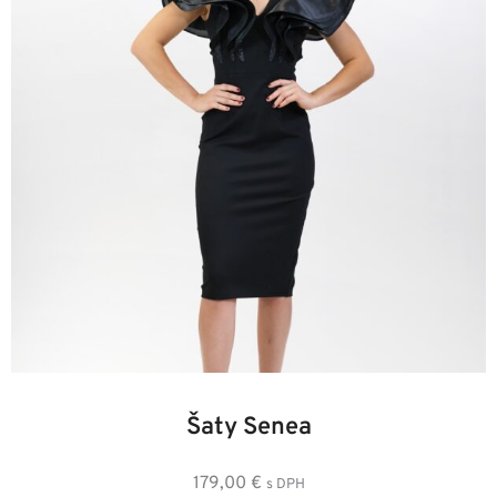
42
36
38
40
Šaty Senea
179,00
€
s DPH