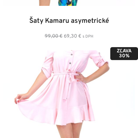
34
36
38
40
42
44
46
Šaty Kamaru asymetrické
Pôvodná
Aktuálna
99,00
€
69,30
€
s DPH
cena
cena
ZĽAVA
bola:
je:
30%
99,00 €.
69,30 €.