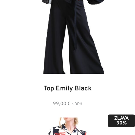
34
36
38
40
42
44
Top Emily Black
99,00
€
s DPH
ZĽAVA
30%