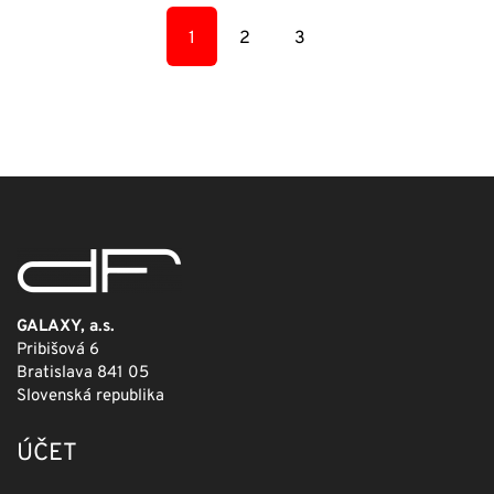
119,00 €.
83,30 €.
1
2
3
GALAXY, a.s.
Pribišová 6
Bratislava 841 05
Slovenská republika
ÚČET