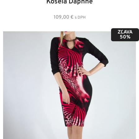
Košela Daphne
109,00
€
s DPH
ZĽAVA
50%