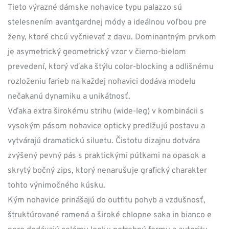
Tieto výrazné dámske nohavice typu palazzo sú
stelesnením avantgardnej módy a ideálnou voľbou pre
ženy, ktoré chcú vyčnievať z davu. Dominantným prvkom
je asymetrický geometrický vzor v čierno-bielom
prevedení, ktorý vďaka štýlu color-blocking a odlišnému
rozloženiu farieb na každej nohavici dodáva modelu
nečakanú dynamiku a unikátnosť.
Vďaka extra širokému strihu (wide-leg) v kombinácii s
vysokým pásom nohavice opticky predlžujú postavu a
vytvárajú dramatickú siluetu. Čistotu dizajnu dotvára
zvýšený pevný pás s praktickými pútkami na opasok a
skrytý bočný zips, ktorý nenarušuje grafický charakter
tohto výnimočného kúsku.
Kým nohavice prinášajú do outfitu pohyb a vzdušnosť,
štruktúrované ramená a široké chlopne saka in bianco e