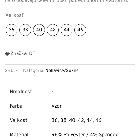
nero dodávajú celému looku potrebnú formu a autoritu.
Veľkosť
36
38
40
42
44
46
Značka:
DF
SKU:
-
Kategória:
Nohavice/Sukne
Hmotnosť
-
Farba
Vzor
Veľkosť
36
,
38
,
40
,
42
,
44
,
46
Material
96% Polyester / 4% Spandex