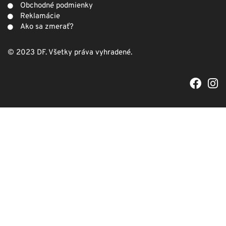
Obchodné podmienky
Reklamácie
Ako sa zmerať?
© 2023 DF. Všetky práva vyhradené.
F
I
a
n
c
s
e
t
b
a
o
g
o
r
k
a
m