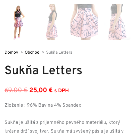
Domov
Obchod
Sukňa Letters
Sukňa Letters
69,00
€
25,00
€
s DPH
Pôvodná
Aktuálna
cena
cena
Zloženie : 96% Bavlna 4% Spandex
bola:
je:
Sukňa je ušitá z prijemného pevného materiálu, ktorý
69,00 €.
25,00 €.
krásne drží svoj tvar. Sukňa má zvyšený pás a je ušitá v