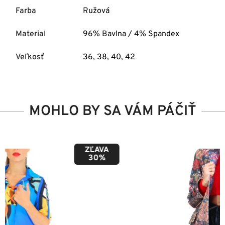
Farba
Ružová
Material
96% Bavlna / 4% Spandex
Veľkosť
36
,
38
,
40
,
42
MOHLO BY SA VÁM PÁČIŤ
ZĽAVA
50%