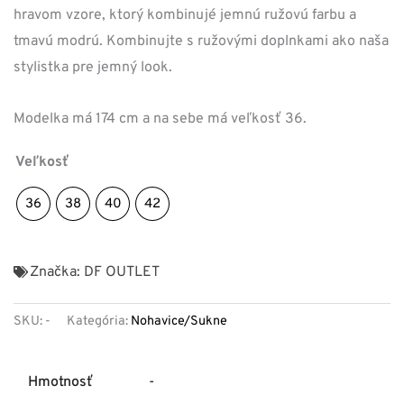
hravom vzore, ktorý kombinujé jemnú ružovú farbu a
tmavú modrú. Kombinujte s ružovými doplnkami ako naša
stylistka pre jemný look.
Modelka má 174 cm a na sebe má veľkosť 36.
Veľkosť
36
38
40
42
Značka:
DF OUTLET
SKU:
-
Kategória:
Nohavice/Sukne
Hmotnosť
-