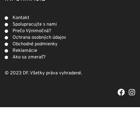
Kontakt
Spolupracujte s nami
Prečo Výnimočná?
Ochrana osobných údajov
Obchodné podmienky
Reklamácie
Ako sa zmerať?
© 2023 DF. Všetky práva vyhradené.
F
I
a
n
c
s
e
t
b
a
o
g
o
r
k
a