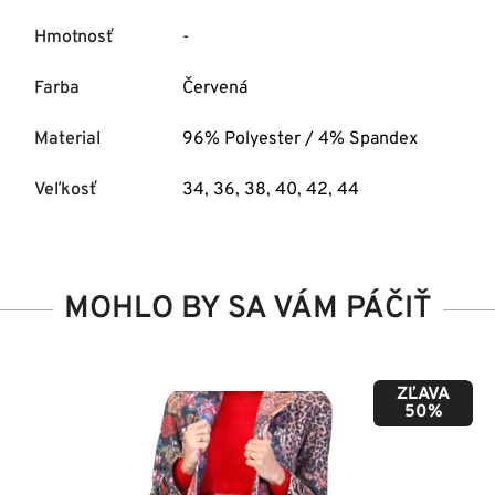
Hmotnosť
-
Farba
Červená
Material
96% Polyester / 4% Spandex
Veľkosť
34
,
36
,
38
,
40
,
42
,
44
MOHLO BY SA VÁM PÁČIŤ
ZĽAVA
50%