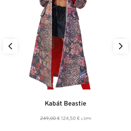
34
36
38
40
42
44
46
Kabát Beastie
Pôvodná
Aktuálna
249,00
€
124,50
€
s DPH
cena
cena