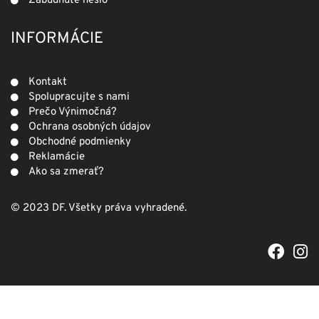
Zabudnuté heslo
INFORMÁCIE
Kontakt
Spolupracujte s nami
Prečo Výnimočná?
Ochrana osobných údajov
Obchodné podmienky
Reklamácie
Ako sa zmerať?
© 2023 DF. Všetky práva vyhradené.
F
I
a
n
c
s
e
t
b
a