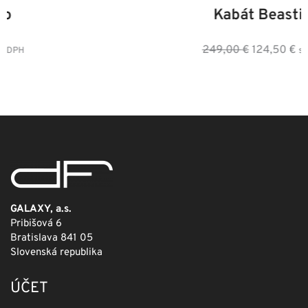
Kabát Beastie
Pôvodná
Aktuálna
249,00
€
124,50
€
s DPH
cena
cena
bola:
je:
249,00 €.
124,50 €.
GALAXY, a.s.
Pribišová 6
Bratislava 841 05
Slovenská republika
ÚČET