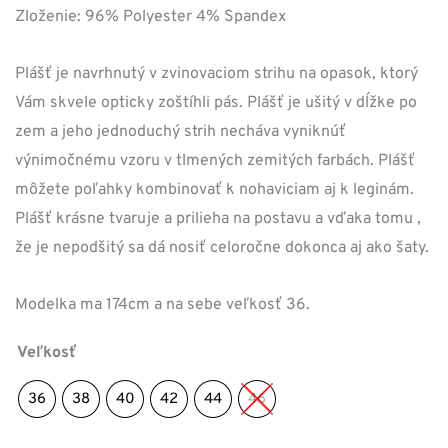
Zloženie: 96% Polyester 4% Spandex
Plášť je navrhnutý v zvinovaciom strihu na opasok, ktorý
Vám skvele opticky zoštíhli pás. Plášť je ušitý v dĺžke po
zem a jeho jednoduchý strih necháva vyniknúť
výnimočnému vzoru v tlmených zemitých farbách. Plášť
môžete poľahky kombinovať k nohaviciam aj k leginám.
Plášť krásne tvaruje a prilieha na postavu a vďaka tomu ,
že je nepodšitý sa dá nosiť celoročne dokonca aj ako šaty.
Modelka ma 174cm a na sebe veľkosť 36.
Veľkosť
36
38
40
42
44
46