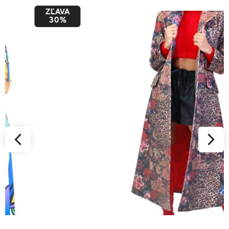
ZĽAVA
50%
34
36
38
40
42
44
46