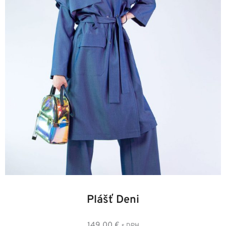
34
36
38
40
42
44
Plášť Deni
149,00
€
s DPH