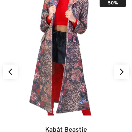
50%
34
36
38
40
42
44
46
Kabát Beastie