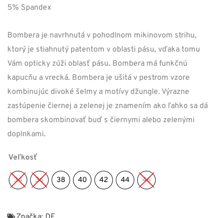
5% Spandex
Bombera je navrhnutá v pohodlnom mikinovom strihu,
ktorý je stiahnutý patentom v oblasti pásu, vďaka tomu
Vám opticky zúži oblasť pásu. Bombera má funkčnú
kapucňu a vrecká. Bombera je ušitá v pestrom vzore
kombinujúc divoké šelmy a motívy džungle. Výrazne
zastúpenie čiernej a zelenej je znamením ako ľahko sa dá
bombera skombinovať buď s čiernymi alebo zelenými
doplnkami.
Veľkosť
34
36
38
40
42
44
46
Značka:
DF