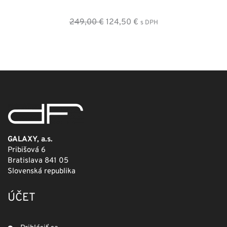
Pôvodná
Aktuálna
249,00
€
124,50
€
s DPH
cena
cena
bola:
je:
249,00 €.
124,50 €.
GALAXY, a.s.
Pribišová 6
Bratislava 841 05
Slovenská republika
ÚČET