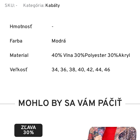
SKU:
-
Kategória:
Kabáty
Hmotnosť
-
Farba
Modrá
Material
40% Vlna 30%Polyester 30%Akryl
Veľkosť
34
,
36
,
38
,
40
,
42
,
44
,
46
MOHLO BY SA VÁM PÁČIŤ
ZĽAVA
50%