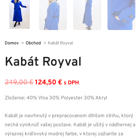
Domov
Obchod
Kabát Royval
Kabát Royval
249,00
€
124,50
€
s DPH
Pôvodná
Aktuálna
cena
cena
Zloženie: 40% Vlna 30% Polyester 30% Akryl
bola:
je:
Kabát je navrhnutý v prepracovanom dlhšom strihu, ktorý
249,00 €.
124,50 €.
nechá vyniknúť vašej postave. Kabát je ušitý v nádhernej a
výraznej kráľovský modrej farbe, v ktorej zažiarite za