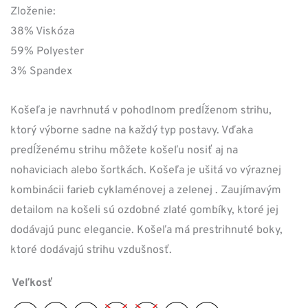
Zloženie:
38% Viskóza
59% Polyester
3% Spandex
Košeľa je navrhnutá v pohodlnom predĺženom strihu,
ktorý výborne sadne na každý typ postavy. Vďaka
predĺženému strihu môžete košeľu nosiť aj na
nohaviciach alebo šortkách. Košeľa je ušitá vo výraznej
kombinácii farieb cyklaménovej a zelenej . Zaujímavým
detailom na košeli sú ozdobné zlaté gombíky, ktoré jej
dodávajú punc elegancie. Košeľa má prestrihnuté boky,
ktoré dodávajú strihu vzdušnosť.
Veľkosť