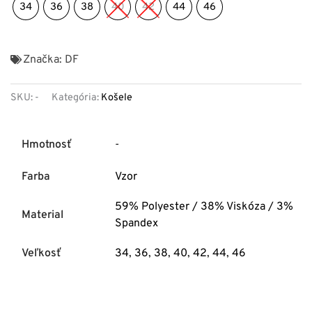
34
36
38
40
42
44
46
Značka:
DF
SKU:
-
Kategória:
Košele
Hmotnosť
-
Farba
Vzor
59% Polyester / 38% Viskóza / 3%
Material
Spandex
Veľkosť
34
,
36
,
38
,
40
,
42
,
44
,
46