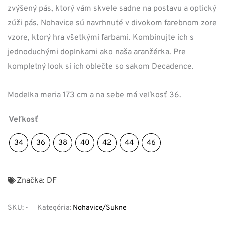
zvýšený pás, ktorý vám skvele sadne na postavu a optický
zúži pás. Nohavice sú navrhnuté v divokom farebnom zore
vzore, ktorý hra všetkými farbami. Kombinujte ich s
jednoduchými doplnkami ako naša aranžérka. Pre
kompletný look si ich oblečte so sakom Decadence.
Modelka meria 173 cm a na sebe má veľkosť 36.
Veľkosť
34
36
38
40
42
44
46
Značka:
DF
SKU:
-
Kategória:
Nohavice/Sukne