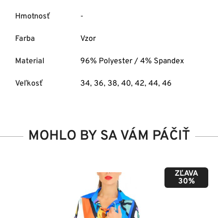
Hmotnosť
-
Farba
Vzor
Material
96% Polyester / 4% Spandex
Veľkosť
34
,
36
,
38
,
40
,
42
,
44
,
46
MOHLO BY SA VÁM PÁČIŤ
ZĽAVA
50%