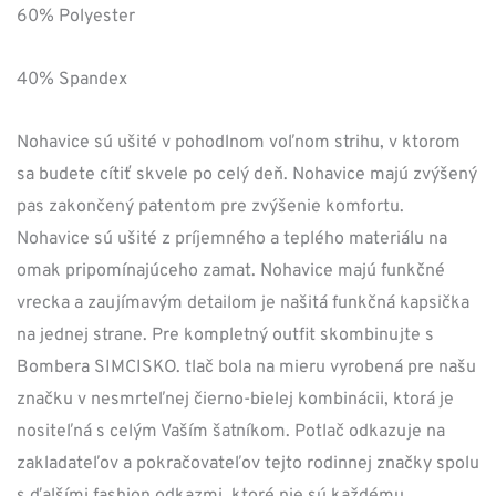
60% Polyester
40% Spandex
Nohavice sú ušité v pohodlnom voľnom strihu, v ktorom
sa budete cítiť skvele po celý deň. Nohavice majú zvýšený
pas zakončený patentom pre zvýšenie komfortu.
Nohavice sú ušité z príjemného a teplého materiálu na
omak pripomínajúceho zamat. Nohavice majú funkčné
vrecka a zaujímavým detailom je našitá funkčná kapsička
na jednej strane. Pre kompletný outfit skombinujte s
Bombera SIMCISKO. tlač bola na mieru vyrobená pre našu
značku v nesmrteľnej čierno-bielej kombinácii, ktorá je
nositeľná s celým Vaším šatníkom. Potlač odkazuje na
zakladateľov a pokračovateľov tejto rodinnej značky spolu
s ďalšími fashion odkazmi, ktoré nie sú každému