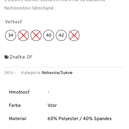
fashionistovi ľahostajné.
Veľkosť
34
36
38
40
42
44
Značka:
DF
SKU:
-
Kategória:
Nohavice/Sukne
Hmotnosť
-
Farba
Vzor
Material
60% Polyester / 40% Spandex