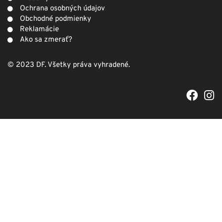
Ochrana osobných údajov
Obchodné podmienky
Reklamácie
Ako sa zmerať?
© 2023 DF. Všetky práva vyhradené.
F
I
a
n
c
s
e
t
b
a
o
g
o
r
k
a
m