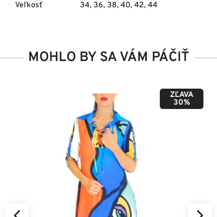
Veľkosť
34
,
36
,
38
,
40
,
42
,
44
MOHLO BY SA VÁM PÁČIŤ
ZĽAVA
50%