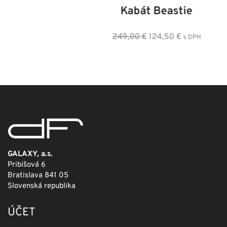
Kabát Beastie
Pôvodná
Aktuálna
249,00
€
124,50
€
s DPH
cena
cena
bola:
je:
249,00 €.
124,50 €.
GALAXY, a.s.
Pribišová 6
Bratislava 841 05
Slovenská republika
ÚČET