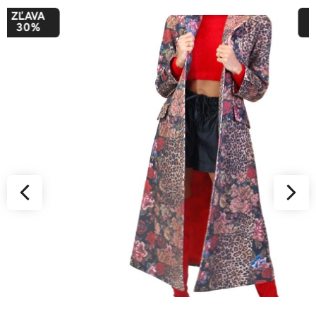
ZĽAVA
50%
34
36
38
40
42
44
46