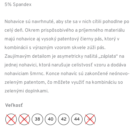
5% Spandex
Nohavice sú navrhnuté, aby ste sa v nich cítili pohodlne po
celý deň. Okrem prispôsobivého a príjemného materiálu
majú nohavice aj vysoký patentový čierny pás, ktorý v
kombinácii s výrazným vzorom skvele zúži pás.
Zaujímavým detailom je asymetricky našitá „záplata“ na
jednej nohavici, ktorá narušuje celistvosť vzoru a dodáva
nohaviciam šmrnc. Konce nohavíc sú zakončené neónovo-
zeleným patentom, čo môžete využiť na kombináciu so
zelenými doplnkami.
Veľkosť
34
36
38
40
42
44
46