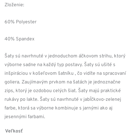
cena
cena
Zloženie:
bola:
je:
60% Polyester
99,00 €.
69,30 €.
40% Spandex
Šaty sú navrhnuté v jednoduchom áčkovom strihu, ktorý
výborne sadne na každý typ postavy. Šaty sú ušité s
inšpiráciou v košeľovom šatníku , čo vidíte na spracovaní
goliera. Zaujímavým prvkom na šatách je jednoznačne
zips, ktorý je ozdobou celých šiat. Šaty majú praktické
rukávy po lakte. Šaty sú navrhnuté v jabĺčkovo-zelenej
farbe, ktorá sa výborne kombinuje s jarnými ako aj
jesennými farbami.
Veľkosť