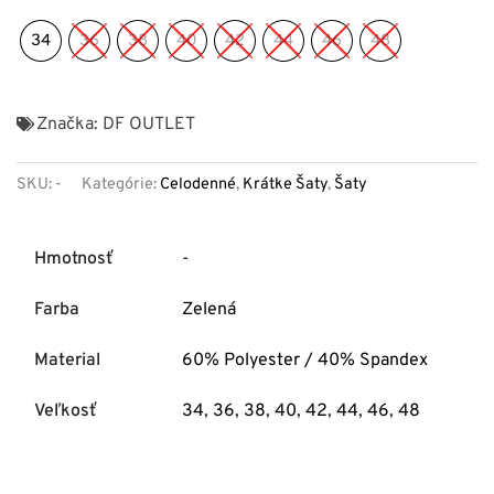
34
36
38
40
42
44
46
48
Značka:
DF OUTLET
SKU:
-
Kategórie:
Celodenné
,
Krátke Šaty
,
Šaty
Hmotnosť
-
Farba
Zelená
Material
60% Polyester / 40% Spandex
Veľkosť
34
,
36
,
38
,
40
,
42
,
44
,
46
,
48