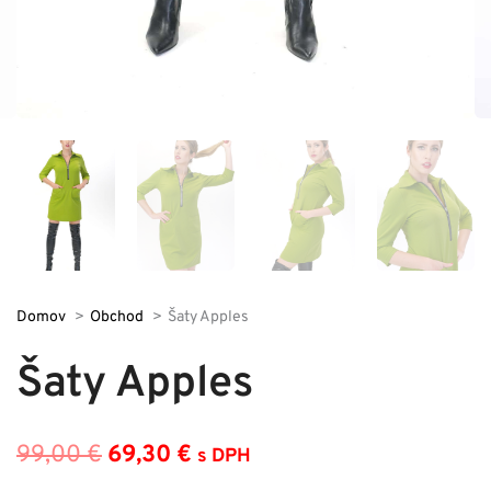
Domov
Obchod
Šaty Apples
Šaty Apples
99,00
€
69,30
€
s DPH
Pôvodná
Aktuálna