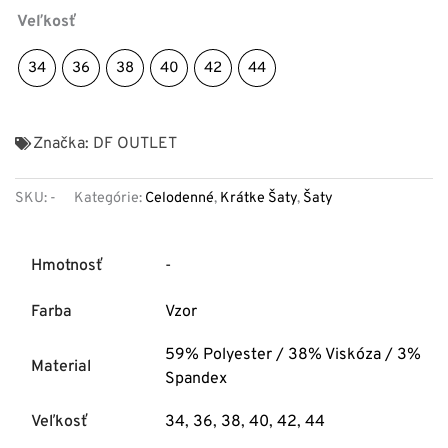
Veľkosť
34
36
38
40
42
44
Značka:
DF OUTLET
SKU:
-
Kategórie:
Celodenné
,
Krátke Šaty
,
Šaty
Hmotnosť
-
Farba
Vzor
59% Polyester / 38% Viskóza / 3%
Material
Spandex
Veľkosť
34
,
36
,
38
,
40
,
42
,
44