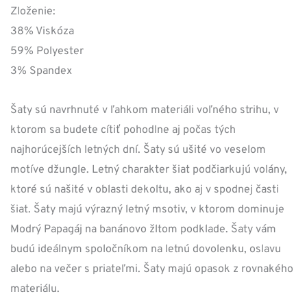
cena
cena
Zloženie:
38% Viskóza
bola:
je:
59% Polyester
89,00 €.
62,30 €.
3% Spandex
Šaty sú navrhnuté v ľahkom materiáli voľného strihu, v
ktorom sa budete cítiť pohodlne aj počas tých
najhorúcejších letných dní. Šaty sú ušité vo veselom
motíve džungle. Letný charakter šiat podčiarkujú volány,
ktoré sú našité v oblasti dekoltu, ako aj v spodnej časti
šiat. Šaty majú výrazný letný msotiv, v ktorom dominuje
Modrý Papagáj na banánovo žltom podklade. Šaty vám
budú ideálnym spoločníkom na letnú dovolenku, oslavu
alebo na večer s priateľmi. Šaty majú opasok z rovnakého
materiálu.