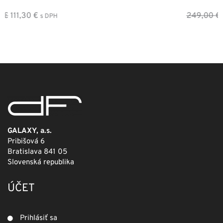
Pôvodná
Aktuálna
249,00
€
124,50
€
s DPH
cena
cena
bola:
je:
249,00 €.
124,50 €.
GALAXY, a.s.
Pribišová 6
Bratislava 841 05
Slovenská republika
ÚČET
Prihlásiť sa