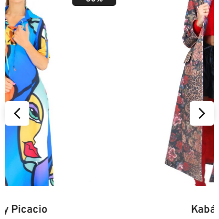
34
36
38
40
42
44
46
Kabát Beastie