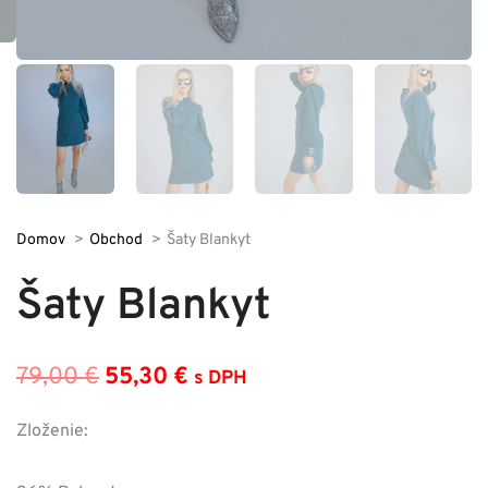
Domov
Obchod
Šaty Blankyt
Šaty Blankyt
79,00
€
55,30
€
s DPH
Pôvodná
Aktuálna
cena
cena
Zloženie:
bola:
je: