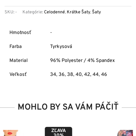
SKU:
-
Kategórie:
Celodenné
,
Krátke Šaty
,
Šaty
Hmotnosť
-
Farba
Tyrkysová
Material
96% Polyester / 4% Spandex
Veľkosť
34
,
36
,
38
,
40
,
42
,
44
,
46
MOHLO BY SA VÁM PÁČIŤ
ZĽAVA
50%