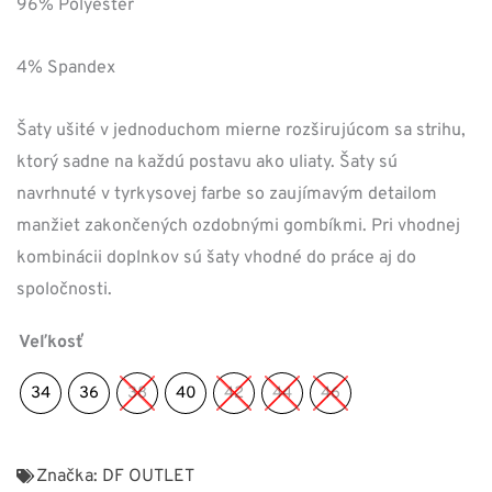
96% Polyester
79,00 €.
55,30 €.
4% Spandex
Šaty ušité v jednoduchom mierne rozširujúcom sa strihu,
ktorý sadne na každú postavu ako uliaty. Šaty sú
navrhnuté v tyrkysovej farbe so zaujímavým detailom
manžiet zakončených ozdobnými gombíkmi. Pri vhodnej
kombinácii doplnkov sú šaty vhodné do práce aj do
spoločnosti.
Veľkosť
34
36
38
40
42
44
46
Značka:
DF OUTLET