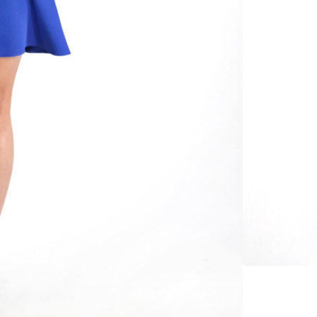
34
3
Značka
SKU:
-
Ka
Hmotno
Farba
Materia
Veľkosť