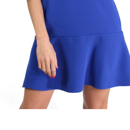
6
38
40
42
44
46
:
DF
tegórie:
Celodenné
,
Krátke Šaty
,
Šaty
sť
-
Modrá
l
96% Polyester / 4% Spandex
34
,
36
,
38
,
40
,
42
,
44
,
46