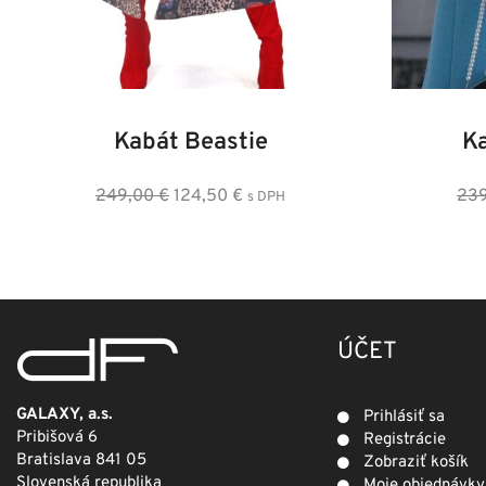
34
36
38
40
42
44
46
36
3
Kabát Beastie
K
Pôvodná
Aktuálna
249,00
€
124,50
€
23
s DPH
cena
cena
bola:
je:
249,00 €.
124,50 €.
ÚČET
GALAXY, a.s.
Prihlásiť sa
Pribišová 6
Registrácie
Bratislava 841 05
Zobraziť košík
Slovenská republika
Moje objednávky