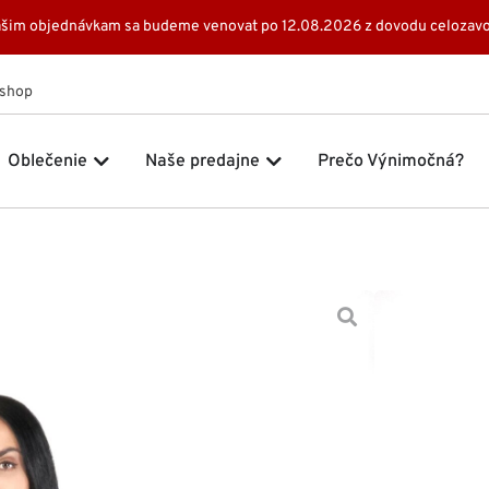
 Vašim objednávkam sa budeme venovat po 12.08.2026 z dovodu celozavo
Eshop
 Značky
Open Oblečenie
Open Naše predajne
Oblečenie
Naše predajne
Prečo Výnimočná?
Domov
Šat
89,00