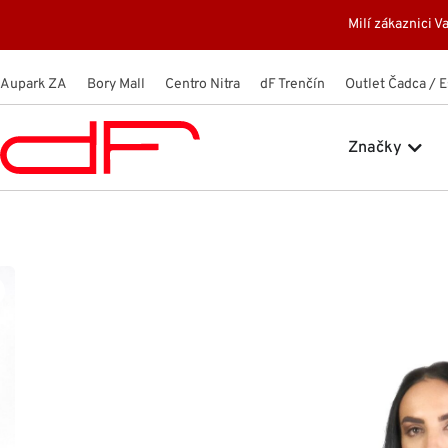
Preskočiť
Milí zákaznici
na
obsah
Aupark ZA
Bory Mall
Centro Nitra
dF Trenčín
Outlet Čadca / 
Open
Značky