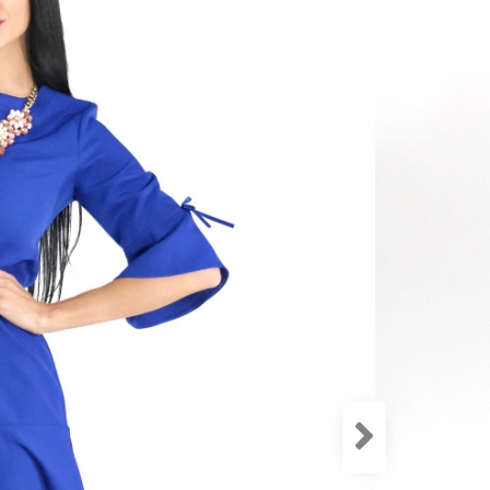
Zloženie:
96% Polye
4% Spand
Šaty sú u
každú pos
romantiky.
čo im pri 
modrej far
metalické
oranžové.
Veľkosť