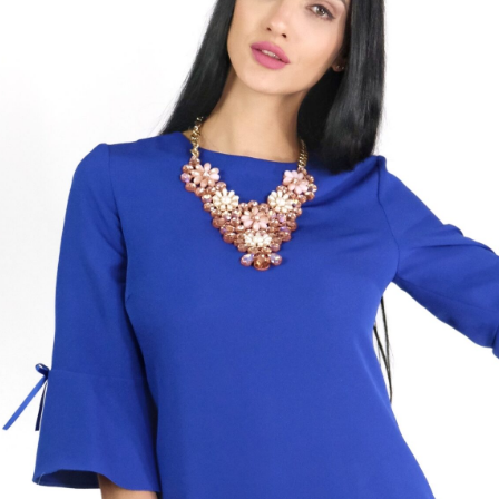
ster
ex
šité v pohodlnom áčkovom strihu, ktorý výborne sadne na
tavu. Šaty majú volánové rukávy, čo im dodáva nádych
 Šaty sú navrhnuté s našitým volánom v spodnej tretine šiat,
chôdzi dodáva ležérny efekt vĺn. Šaty sú ušité v kráľovsky
be, ktorá sa dá nosiť počas celého roka a pasujú k nej
 doplnky rovnako dobre ako cyklaménové, žlté alebo