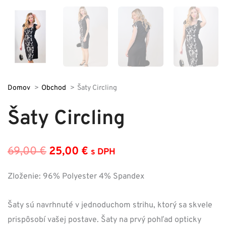
Domov
Obchod
Šaty Circling
Šaty Circling
69,00
€
25,00
€
s DPH
Pôvodná
Aktuálna
cena
cena
Zloženie: 96% Polyester 4% Spandex
bola:
je:
Šaty sú navrhnuté v jednoduchom strihu, ktorý sa skvele
69,00 €.
25,00 €.
prispôsobí vašej postave. Šaty na prvý pohľad opticky