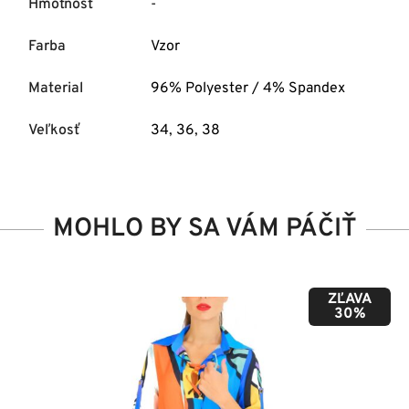
Hmotnosť
-
Farba
Vzor
Material
96% Polyester / 4% Spandex
Veľkosť
34
,
36
,
38
MOHLO BY SA VÁM PÁČIŤ
ZĽAVA
50%