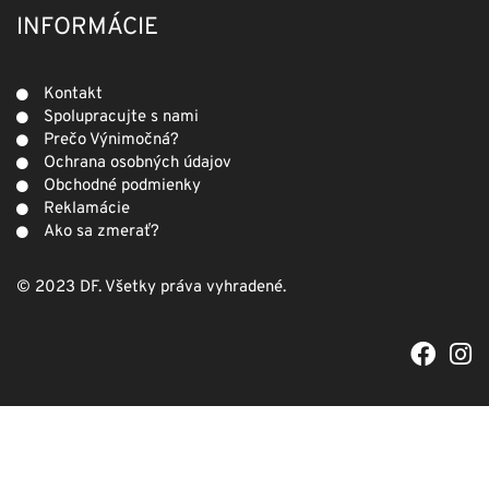
INFORMÁCIE
Kontakt
Spolupracujte s nami
Prečo Výnimočná?
Ochrana osobných údajov
Obchodné podmienky
Reklamácie
Ako sa zmerať?
© 2023 DF. Všetky práva vyhradené.
F
I
a
n
c
s
e
t
b
a
o
g