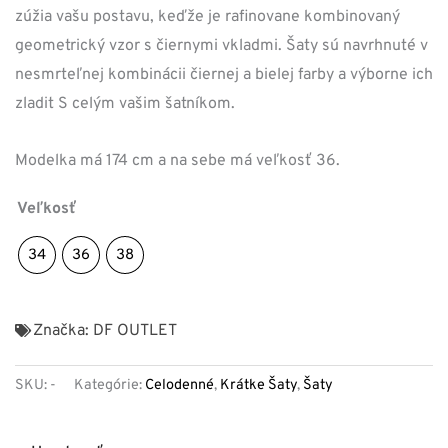
zúžia vašu postavu, keďže je rafinovane kombinovaný
geometrický vzor s čiernymi vkladmi. Šaty sú navrhnuté v
nesmrteľnej kombinácii čiernej a bielej farby a výborne ich
zladit S celým vašim šatníkom.
Modelka má 174 cm a na sebe má veľkosť 36.
Veľkosť
34
36
38
Značka:
DF OUTLET
SKU:
-
Kategórie:
Celodenné
,
Krátke Šaty
,
Šaty