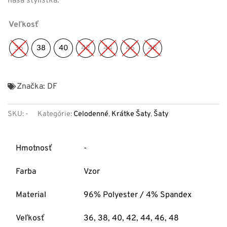
naša stylistka.
Veľkosť
36
38
40
42
44
46
48
Značka:
DF
SKU:
-
Kategórie:
Celodenné
,
Krátke Šaty
,
Šaty
Hmotnosť
-
Farba
Vzor
Material
96% Polyester / 4% Spandex
Veľkosť
36
,
38
,
40
,
42
,
44
,
46
,
48