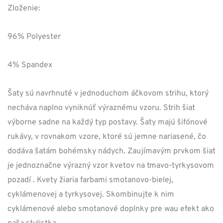
Zloženie:
96% Polyester
4% Spandex
Šaty sú navrhnuté v jednoduchom áčkovom strihu, ktorý
necháva naplno vyniknúť výraznému vzoru. Strih šiat
výborne sadne na každý typ postavy. Šaty majú šifónové
rukávy, v rovnakom vzore, ktoré sú jemne nariasené, čo
dodáva šatám bohémsky nádych. Zaujímavým prvkom šiat
je jednoznačne výrazný vzor kvetov na tmavo-tyrkysovom
pozadí . Kvety žiaria farbami smotanovo-bielej,
cyklámenovej a tyrkysovej. Skombinujte k nim
cyklámenové alebo smotanové doplnky pre wau efekt ako