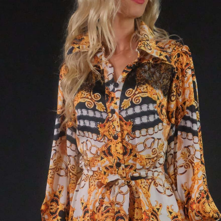
cena
cena
bola:
je:
ster
139,00 €.
69,50 €.
áb
ex
é v pohodlnom košeľovom strihu z jemného kĺzavého
 Šaty sú prestrihnuté v páse a môžete ich nosiť s opaskom aj
 Šaty sú ušité vo výraznom barokovom motíve, v ktorom
etky ľahko kombinovateľné farby ako zlatá , čierna a biela v
teľnom vzore, v ktorom vyniknete , pri každej príležitosti.
m detailom sú bohémske rukávy zakončené výraznou
 manžetou.