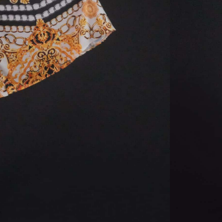
Veľkosť
36
3
Značka
SKU:
saty-
Kategórie:
Hmotno
Farba
Materia
Veľkosť