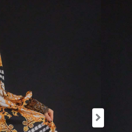
Zloženie:
60% Polye
36% Hodv
4% Spand
Šaty ušit
materiálu.
bez neho.
nájdete vš
nenapodobi
Zaujímavý
krajkovou