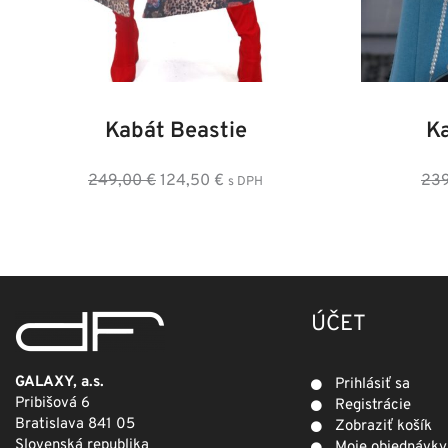
34
36
38
40
42
44
46
36
3
Kabát Beastie
K
Pôvodná
Aktuálna
249,00
€
124,50
€
23
s DPH
cena
cena
bola:
je:
249,00 €.
124,50 €.
ÚČET
GALAXY, a.s.
Prihlásiť sa
Pribišová 6
Registrácie
Bratislava 841 05
Zobraziť košík
Slovenská republika
Moje objednávky