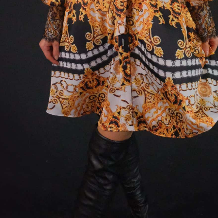
8
40
42
44
:
DF OUTLET
gold-pearl-koselove-
Celodenné
,
Krátke Šaty
,
Šaty
,
Spoločenské
sť
-
Vzor
l
36%Hodváb /60% Polyester/ 4% Spandex
36
,
38
,
40
,
42
,
44