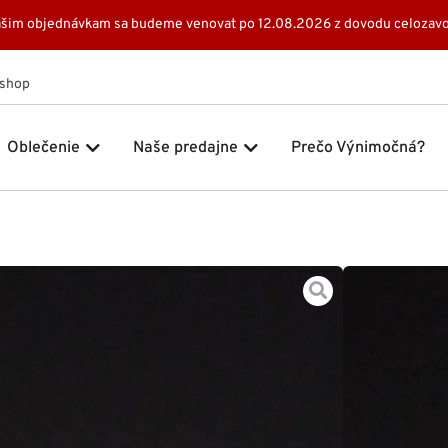
 Vašim objednávkam sa budeme venovat po 12.08.2026 z dovodu celozavo
Eshop
 Značky
Open Oblečenie
Open Naše predajne
Oblečenie
Naše predajne
Prečo Výnimočná?
Domov
Šat
139,0