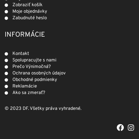
Zobraziť košík
Moje objednávky
Zabudnuté heslo
INFORMÁCIE
Kontakt
Spolupracujte s nami
Prečo Výnimočná?
Ochrana osobných údajov
Obchodné podmienky
Reklamácie
Ako sa zmerať?
© 2023 DF. Všetky práva vyhradené.
F
I
a
n
c
s