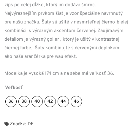
zips po celej dĺžke, ktorý im dodáva šmrnc.
Najvýraznejším prvkom šiat je vzor špeciálne navrhnutý
pre našu značku. Šaty sú ušité v nesmrteľnej čierno-bielej
kombinácii s výrazným akcentom červenej. Zaujímavým
detailom je výrazný golier , ktorý je ušitý v kontrastnej
čiernej farbe.
Šaty kombinujte s červenými doplnkami
ako naša aranžérka pre wau efekt.
Modelka je vysoká 174 cm a na sebe má veľkosť 36.
Veľkosť
36
38
40
42
44
46
Značka:
DF