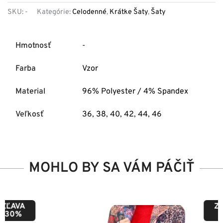
SKU:
-
Kategórie:
Celodenné
,
Krátke Šaty
,
Šaty
Hmotnosť
-
Farba
Vzor
Material
96% Polyester / 4% Spandex
Veľkosť
36
,
38
,
40
,
42
,
44
,
46
MOHLO BY SA VÁM PÁČIŤ
ZĽAVA
50%