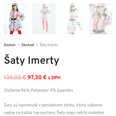
Domov
Obchod
Šaty Imerty
Šaty Imerty
139,00
€
97,30
€
s DPH
Pôvodná
Aktuálna
cena
cena
Zloženie:96% Polyester 4% Spandex
bola:
je:
Šaty sú navrhnuté v pohodlnom strihu, ktorý výborne
139,00 €.
97,30 €.
sadne na každý typ postavy. Šaty maju našitý ozdobný