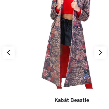
34
36
38
40
42
44
46
Kabát Beastie