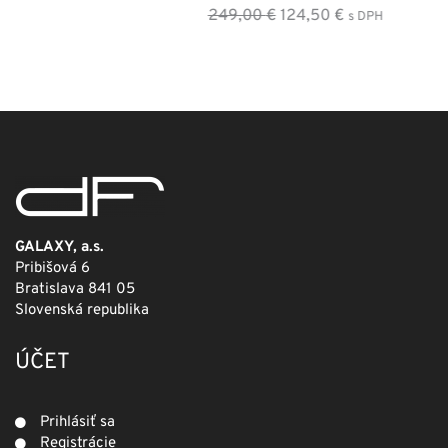
Pôvodná
Aktuálna
249,00
€
124,50
€
s DPH
cena
cena
bola:
je:
249,00 €.
124,50 €.
GALAXY, a.s.
Pribišová 6
Bratislava 841 05
Slovenská republika
ÚČET
Prihlásiť sa
Registrácie