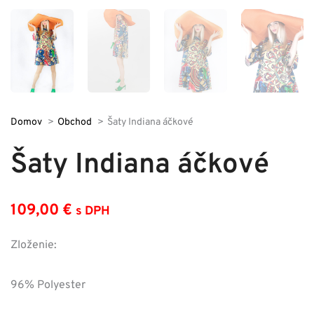
Domov
Obchod
Šaty Indiana áčkové
Šaty Indiana áčkové
109,00
€
s DPH
Zloženie:
96% Polyester