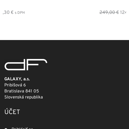
Pôvodná
Aktuálna
249,00
€
124,50
€
s DPH
cena
cena
bola:
je:
249,00 €.
124,50 €.
GALAXY, a.s.
Pribišová 6
Bratislava 841 05
Slovenská republika
ÚČET