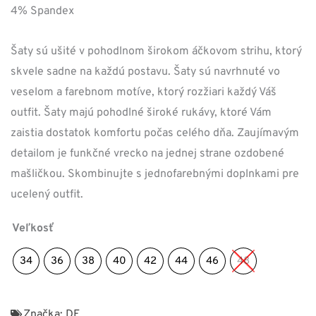
4% Spandex
Šaty sú ušité v pohodlnom širokom áčkovom strihu, ktorý
skvele sadne na každú postavu. Šaty sú navrhnuté vo
veselom a farebnom motíve, ktorý rozžiari každý Váš
outfit. Šaty majú pohodlné široké rukávy, ktoré Vám
zaistia dostatok komfortu počas celého dňa. Zaujímavým
detailom je funkčné vrecko na jednej strane ozdobené
mašličkou. Skombinujte s jednofarebnými doplnkami pre
ucelený outfit.
Veľkosť
34
36
38
40
42
44
46
48
Značka:
DF