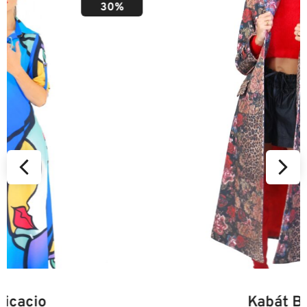
50%
34
36
38
40
42
44
46
Kabát Beastie