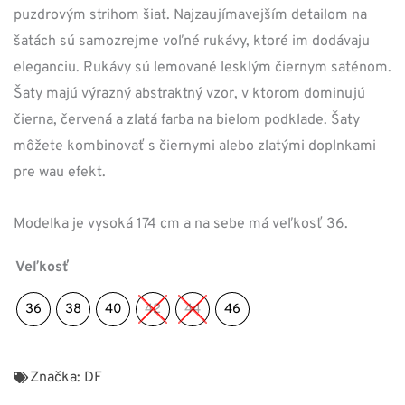
puzdrovým strihom šiat. Najzaujímavejším detailom na
šatách sú samozrejme voľné rukávy, ktoré im dodávaju
eleganciu. Rukávy sú lemované lesklým čiernym saténom.
Šaty majú výrazný abstraktný vzor, v ktorom dominujú
čierna, červená a zlatá farba na bielom podklade. Šaty
môžete kombinovať s čiernymi alebo zlatými doplnkami
pre wau efekt.
Modelka je vysoká 174 cm a na sebe má veľkosť 36.
Veľkosť
36
38
40
42
44
46
Značka:
DF