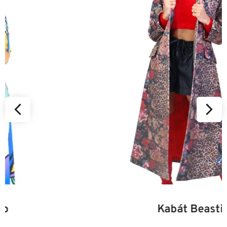
34
36
38
40
42
44
46
Kabát Beastie