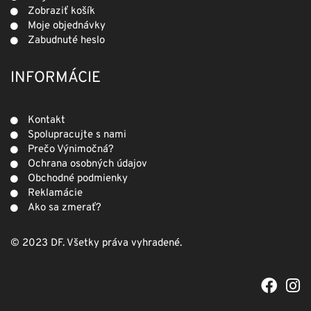
Zobraziť košík
Moje objednávky
Zabudnuté heslo
INFORMÁCIE
Kontakt
Spolupracujte s nami
Prečo Výnimočná?
Ochrana osobných údajov
Obchodné podmienky
Reklamácie
Ako sa zmerať?
© 2023 DF. Všetky práva vyhradené.
F
I
a
n
c
s