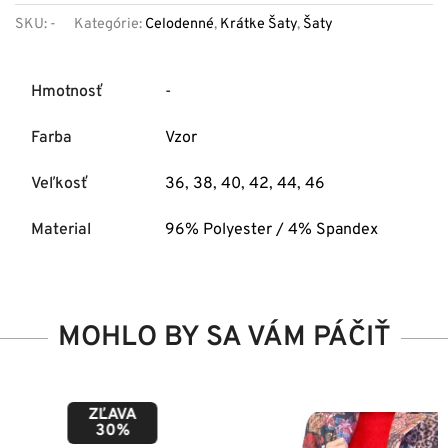
SKU:
-
Kategórie:
Celodenné
,
Krátke Šaty
,
Šaty
Hmotnosť
-
Farba
Vzor
Veľkosť
36
,
38
,
40
,
42
,
44
,
46
Material
96% Polyester / 4% Spandex
MOHLO BY SA VÁM PÁČIŤ
ZĽAVA
50%