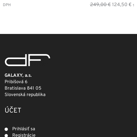
Pôvodná
Aktuálna
249,00
€
124,50
€
s DPH
cena
cena
bola:
je:
249,00 €.
124,50 €.
GALAXY, a.s.
Pribišová 6
Bratislava 841 05
Slovenská republika
ÚČET
Prihlásiť sa
Registrácie