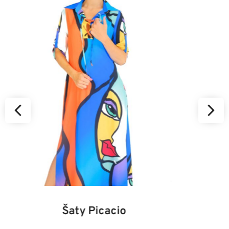
34
36
38
40
42
44
46
Kabát Beastie