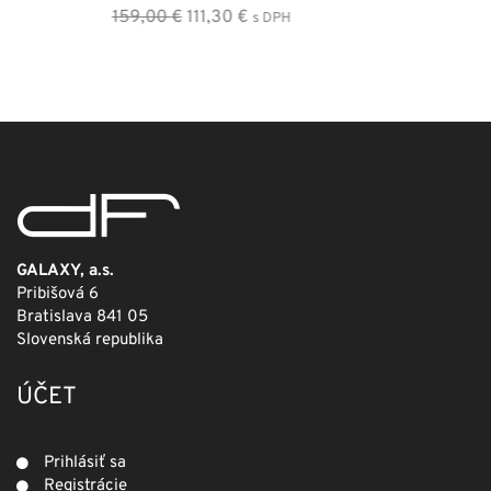
Pôvodná
Aktuálna
249,00
€
124,50
€
s DPH
cena
cena
bola:
je:
249,00 €.
124,50 €.
GALAXY, a.s.
Pribišová 6
Bratislava 841 05
Slovenská republika
ÚČET
Prihlásiť sa
Registrácie