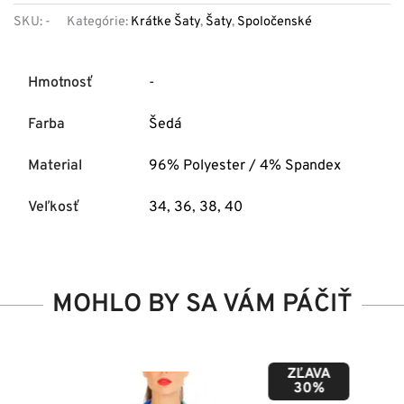
SKU:
-
Kategórie:
Krátke Šaty
,
Šaty
,
Spoločenské
Hmotnosť
-
Farba
Šedá
Material
96% Polyester / 4% Spandex
Veľkosť
34
,
36
,
38
,
40
MOHLO BY SA VÁM PÁČIŤ
ZĽAVA
50%