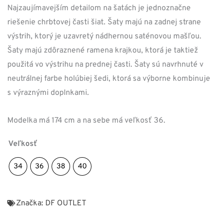
Najzaujímavejším detailom na šatách je jednoznačne
riešenie chrbtovej časti šiat. Šaty majú na zadnej strane
výstrih, ktorý je uzavretý nádhernou saténovou mašľou.
Šaty majú zdôraznené ramena krajkou, ktorá je taktiež
použitá vo výstrihu na prednej časti. Šaty sú navrhnuté v
neutrálnej farbe holúbiej šedi, ktorá sa výborne kombinuje
s výraznými doplnkami.
Modelka má 174 cm a na sebe má veľkosť 36.
Veľkosť
34
36
38
40
Značka:
DF OUTLET