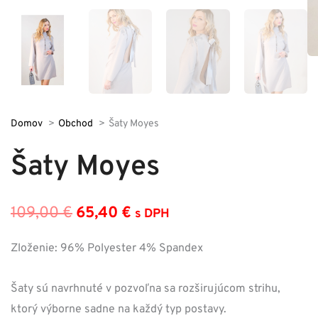
Domov
Obchod
Šaty Moyes
Šaty Moyes
109,00
€
65,40
€
s DPH
Pôvodná
Aktuálna
cena
cena
Zloženie: 96% Polyester 4% Spandex
bola:
je:
Šaty sú navrhnuté v pozvoľna sa rozširujúcom strihu,
109,00 €.
65,40 €.
ktorý výborne sadne na každý typ postavy.