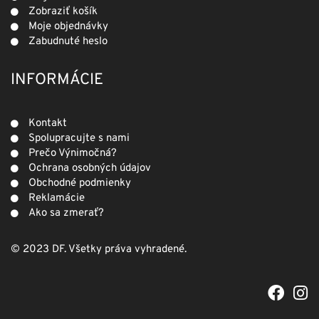
Zobraziť košík
Moje objednávky
Zabudnuté heslo
INFORMÁCIE
Kontakt
Spolupracujte s nami
Prečo Výnimočná?
Ochrana osobných údajov
Obchodné podmienky
Reklamácie
Ako sa zmerať?
© 2023 DF. Všetky práva vyhradené.
F
I
a
n
c
s