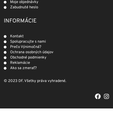
Moje objednávky
Zabudnuté heslo
INFORMÁCIE
Kontakt
Spolupracujte s nami
Prečo Výnimočná?
Ochrana osobných údajov
Obchodné podmienky
Reklamácie
Ako sa zmerať?
© 2023 DF. Všetky práva vyhradené.
F
I
a
n
c
s
e
t