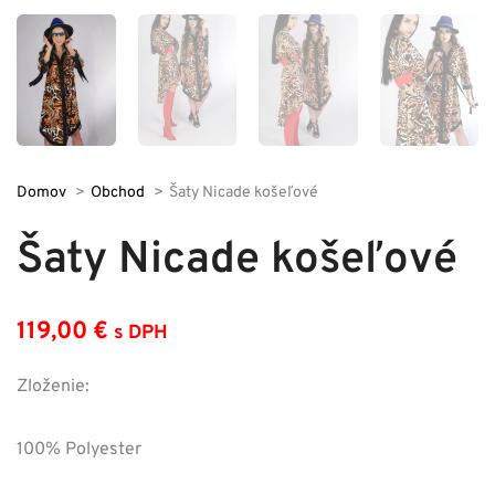
Domov
Obchod
Šaty Nicade košeľové
Šaty Nicade košeľové
119,00
€
s DPH
Zloženie:
100% Polyester