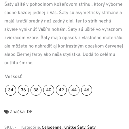
Šaty ušité v pohodlnom košeľovom strihu , ktorý výborne
sadne každej jednej z Vás. Šaty sú asymetricky strihané a
majú kratší predný než zadný diel, tento strih nechá
skvele vyniknúť Vaším nohám. Šaty sú ušité vo výraznom
zvieracom vzore. Šaty majú opasok z vlastného materiálu,
ale môžete ho nahradiť aj kontrastným opaskom červenej
alebo čiernej farby ako naša stylistka. Dodá to celému
outfitu šmrnc.
Veľkosť
34
36
38
40
42
44
46
Značka:
DF
SKU:
-
Kategórie:
Celodenné
,
Krátke Šaty
,
Šaty