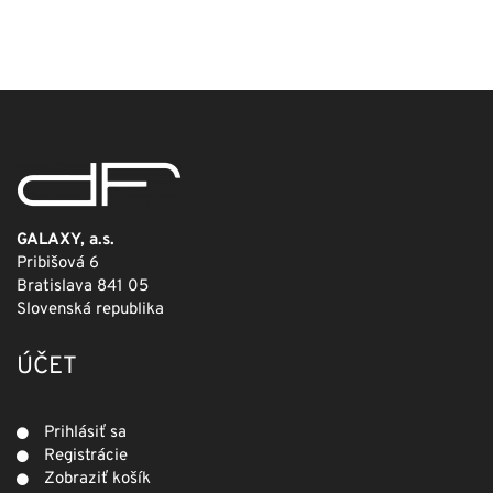
cena
cena
bola:
je:
249,00 €.
124,50 €.
GALAXY, a.s.
Pribišová 6
Bratislava 841 05
Slovenská republika
ÚČET
Prihlásiť sa
Registrácie
Zobraziť košík