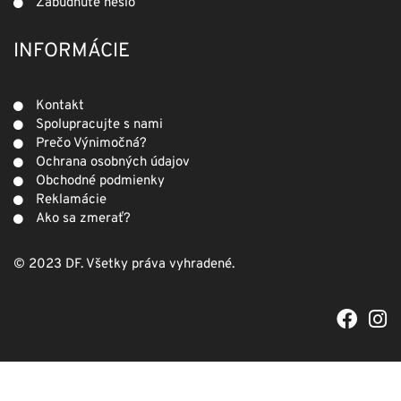
Zabudnuté heslo
INFORMÁCIE
Kontakt
Spolupracujte s nami
Prečo Výnimočná?
Ochrana osobných údajov
Obchodné podmienky
Reklamácie
Ako sa zmerať?
© 2023 DF. Všetky práva vyhradené.
F
I
a
n
c
s
e
t
b
a