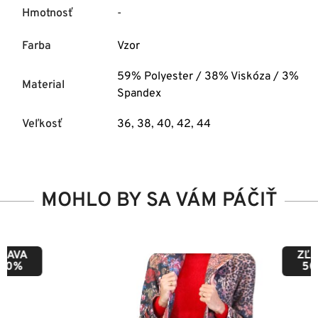
Hmotnosť
-
Farba
Vzor
59% Polyester / 38% Viskóza / 3%
Material
Spandex
Veľkosť
36
,
38
,
40
,
42
,
44
MOHLO BY SA VÁM PÁČIŤ
ZĽAVA
50%