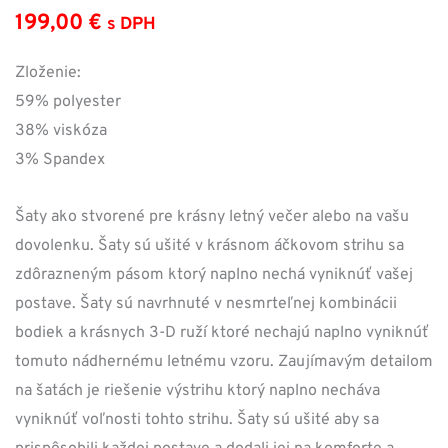
199,00
€
s DPH
Zloženie:
59% polyester
38% viskóza
3% Spandex
Šaty ako stvorené pre krásny letný večer alebo na vašu
dovolenku. Šaty sú ušité v krásnom áčkovom strihu sa
zdôrazneným pásom ktorý naplno nechá vyniknúť vašej
postave. Šaty sú navrhnuté v nesmrteľnej kombinácii
bodiek a krásnych 3-D ruží ktoré nechajú naplno vyniknúť
tomuto nádhernému letnému vzoru. Zaujímavým detailom
na šatách je riešenie výstrihu ktorý naplno necháva
vyniknúť voľnosti tohto strihu. Šaty sú ušité aby sa