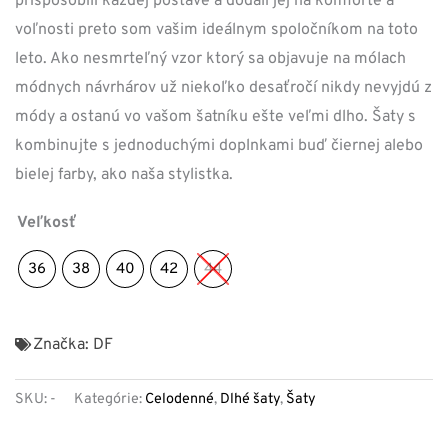
prispôsobili každej postave a dodali jej na komforte a
voľnosti preto som vašim ideálnym spoločníkom na toto
leto. Ako nesmrteľný vzor ktorý sa objavuje na mólach
módnych návrhárov už niekoľko desaťročí nikdy nevyjdú z
módy a ostanú vo vašom šatníku ešte veľmi dlho. Šaty s
kombinujte s jednoduchými doplnkami buď čiernej alebo
bielej farby, ako naša stylistka.
Veľkosť
36
38
40
42
44
Značka:
DF
SKU:
-
Kategórie:
Celodenné
,
Dlhé šaty
,
Šaty