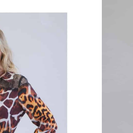
loženie:
38% Visk
59% Polye
3% Spand
Šaty sú uš
ako keby 
materiálu,
dá stiahnu
asymetrick
sú skvelý
práci. Koš
kombinujt
doplnkami
našitá v ho