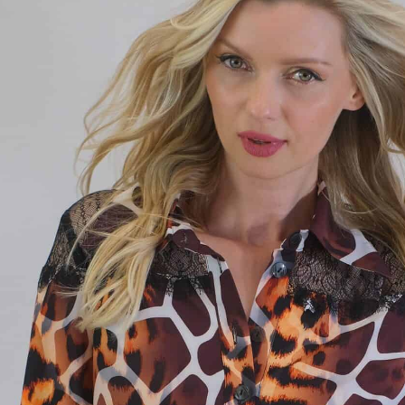
cena
cena
óza
bola:
je:
ster
149,00 €.
104,30 €.
ex
ité v pohodlnom košeľovom strihu, v ktorom sa budete cítiť
na sebe nič nemáte, a to aj vďaka ľahkému letnému
 ktorý na sebe ani neucítite. Šaty majú všitý opasok, ktorý sa
ť, a tým pádom vám opticky zoštíhli pás. Šaty sú
ý strihané a sú navrhnuté vo výraznom Safari motíve. Šaty
m spoločníkom na letnú dovolenku alebo na horúci deň v
eľové šaty môžete nosiť s opätkami, ako aj s teniskami. Šaty
e s doplnkami zemitých farieb alebo klasickými čiernymi
 ako naša aranžérka. Zaujímavým detailom je čierna krajka
rnej časti šiat.