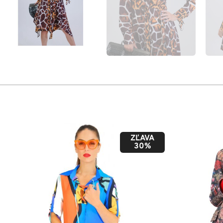
ZĽAVA
50%