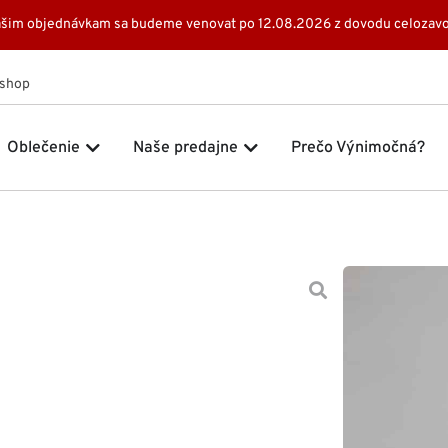
 Vašim objednávkam sa budeme venovat po 12.08.2026 z dovodu celozavo
Eshop
 Značky
Open Oblečenie
Open Naše predajne
Oblečenie
Naše predajne
Prečo Výnimočná?
Domov
Šaty
149,0