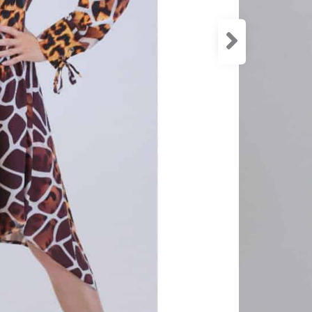
Veľkosť
34
3
Značka
SKU:
-
Ka
Hmotno
Farba
Materia
Veľkosť