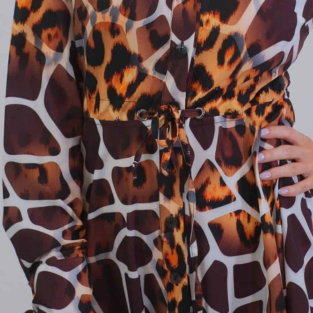
6
38
40
42
44
46
:
DF OUTLET
tegórie:
Celodenné
,
Krátke Šaty
,
Šaty
sť
-
Vzor
l
59% Polyester / 38% Viskóza / 3% Spandex
34
,
36
,
38
,
40
,
42
,
44
,
46