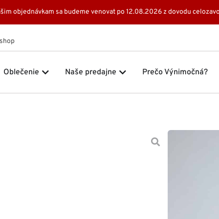
 Vašim objednávkam sa budeme venovat po 12.08.2026 z dovodu celozavo
Eshop
 Značky
Open Oblečenie
Open Naše predajne
Oblečenie
Naše predajne
Prečo Výnimočná?
Domov
Šat
109,0