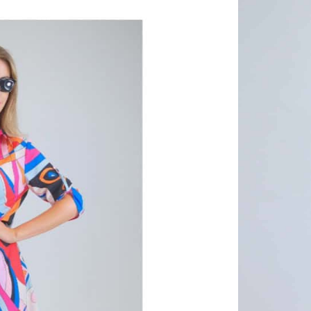
Zloženie:
38% Visk
59% Polye
3% Spand
Šaty sú uš
typ posta
nosenie a 
sú navrhnu
ležérnejš
aj s tenis
geometrick
asymetrick
čo vám opt
doplnkov 