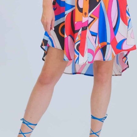
6
38
40
42
44
46
:
DF
tegórie:
Celodenné
,
Krátke Šaty
,
Šaty
sť
-
Vzor
l
59% Polyester / 38% Viskóza / 3% Spandex
34
,
36
,
38
,
40
,
42
,
44
,
46