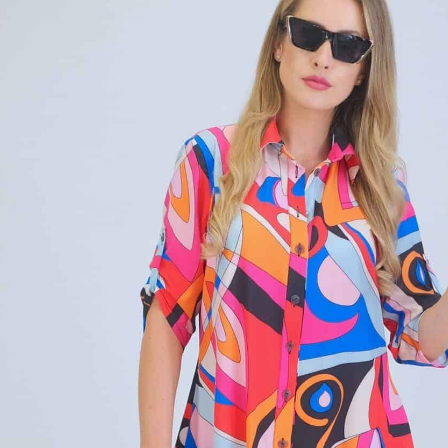
óza
ster
ex
ité v obľúbenom košeľovom strihu, ktorý pristane na každý
vy. Šaty sú vďaka vzdušnému strihu veľmi komfortné na
nevšimnete si že ich máte na sebe počas celého dňa. Šaty
té s rukávmi ktoré sa dajú vyhrnúť čo im dodáva ešte
í nádych. Šaty môžete s kombinovať s vysokými opätkami ale
kami. Najzaujímavejším na šatách je práve ich vzor. Je to
ý vzor, ktorý hra všetkými farbami leta. Šaty majú
ý strihá novú suknicu, kde zadná časť je dlhšia ako predná,
icky predĺži nohy. Šaty s kombinujte s letnými farbami
ako naša aranžérka napríklad s nebesky modrou.