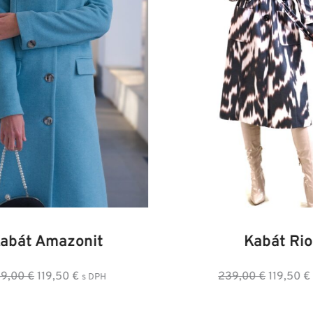
8
40
42
44
46
48
36
38
40
42
4
abát Amazonit
Kabát Rio
Pôvodná
Aktuálna
Pôvodná
A
9,00
€
119,50
€
239,00
€
119,50
€
s DPH
s
cena
cena
cena
c