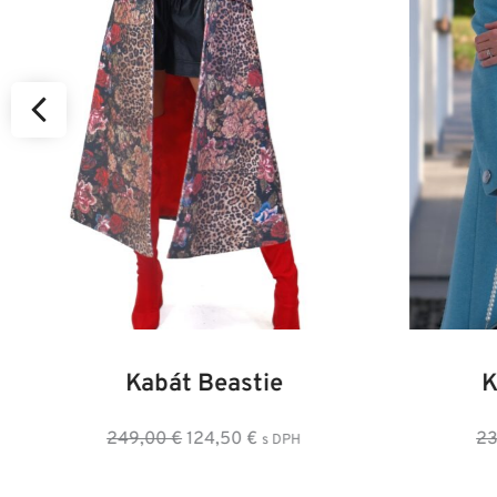
34
36
38
40
42
44
46
36
3
Kabát Beastie
K
Pôvodná
Aktuálna
249,00
€
124,50
€
23
s DPH
cena
cena