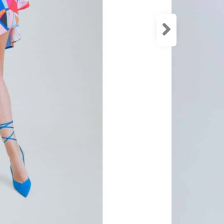
Veľkosť
34
3
Značka
SKU:
-
Ka
Hmotno
Farba
Materia
Veľkosť