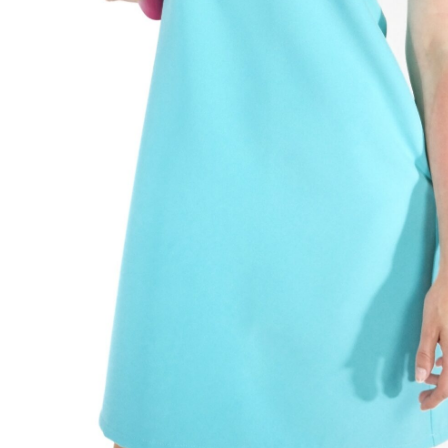
:
DF
tegórie:
Celodenné
,
Krátke Šaty
,
Šaty
sť
-
Tyrkysová
l
96% Polyester / 4% Spandex
34
,
36
,
38
,
40
,
42
,
44
,
46