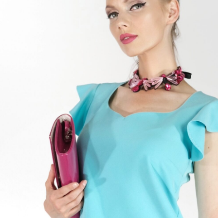
ster
ex
vrhnuté v pohodlnom strihu, ktorý sa jemne rozširuje do
y sú ušité s nádychom romantiky, ktoré zosobňujú volánové
pracovanie výstrihu pripomínajúceho rozkvitnutú ružu. Šaty
té v krásnej nebesky modrej farbe, ktorá rozžiari každý Vás
ombinujte ich s výraznými kontrastnými farbami ako naša
6
38
40
42
44
46