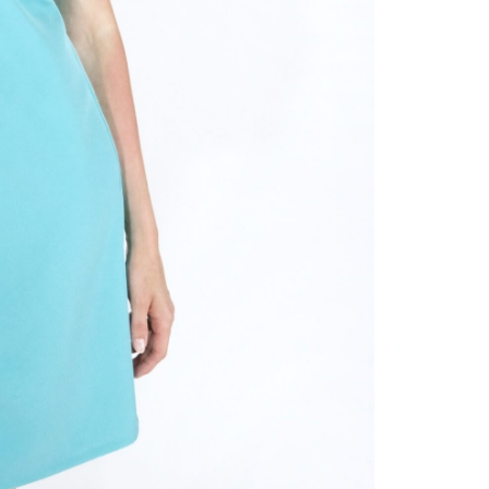
Značka
SKU:
-
Ka
Hmotno
Farba
Materia
Veľkosť