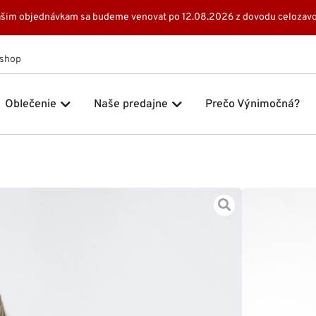
 Vašim objednávkam sa budeme venovat po 12.08.2026 z dovodu celozavo
Eshop
 Značky
Open Oblečenie
Open Naše predajne
Oblečenie
Naše predajne
Prečo Výnimočná?
Domov
Šat
79,00