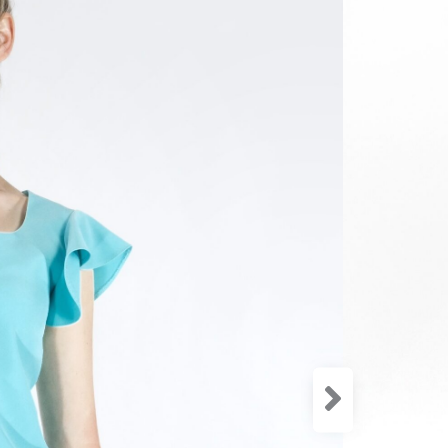
Zloženie:
96% Polye
4% Spand
Šaty sú na
áčka. Šat
rukávy a s
sú navrhnu
outfit. Sk
stylistka.
Veľkosť
34
3