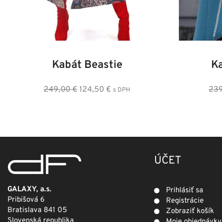
34
36
38
40
42
44
46
36
3
Kabát Beastie
K
Pôvodná
Aktuálna
249,00
€
124,50
€
23
s DPH
cena
cena
bola:
je:
249,00 €.
124,50 €.
ÚČET
GALAXY, a.s.
Prihlásiť sa
Pribišová 6
Registrácie
Bratislava 841 05
Zobraziť košík
Slovenská republika
Moje objednávky