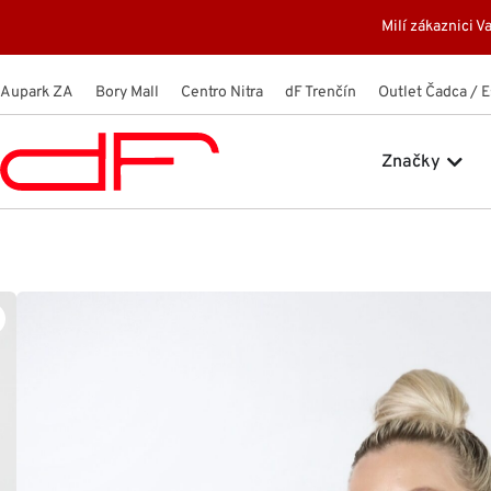
Preskočiť
Milí zákaznici
na
obsah
Aupark ZA
Bory Mall
Centro Nitra
dF Trenčín
Outlet Čadca / 
Open
Značky