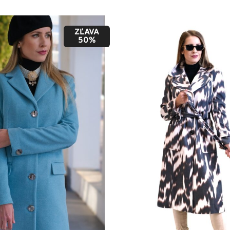
ZĽAVA
50%