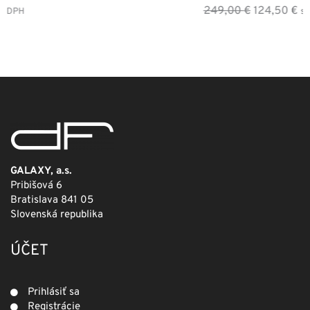
Pôvodná
Aktuálna
249,00
€
124,50
€
s DPH
cena
cena
bola:
je:
249,00 €.
124,50 €.
GALAXY, a.s.
Pribišová 6
Bratislava 841 05
Slovenská republika
ÚČET
Prihlásiť sa
Registrácie