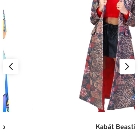
34
36
38
40
42
44
46
Kabát Beastie