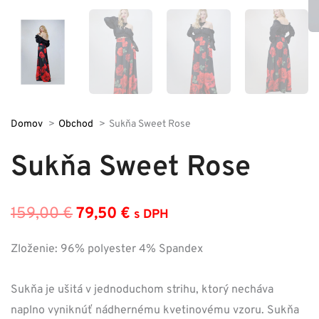
Domov
Obchod
Sukňa Sweet Rose
Sukňa Sweet Rose
159,00
€
79,50
€
s DPH
Pôvodná
Aktuálna
cena
cena
Zloženie: 96% polyester 4% Spandex
bola:
je:
Sukňa je ušitá v jednoduchom strihu, ktorý necháva
159,00 €.
79,50 €.
naplno vyniknúť nádhernému kvetinovému vzoru. Sukňa