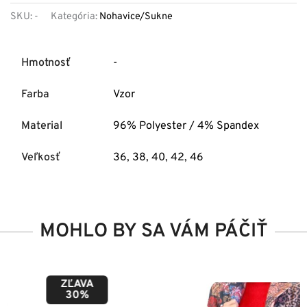
SKU:
-
Kategória:
Nohavice/Sukne
Hmotnosť
-
Farba
Vzor
Material
96% Polyester / 4% Spandex
Veľkosť
36
,
38
,
40
,
42
,
46
MOHLO BY SA VÁM PÁČIŤ
ZĽAVA
50%