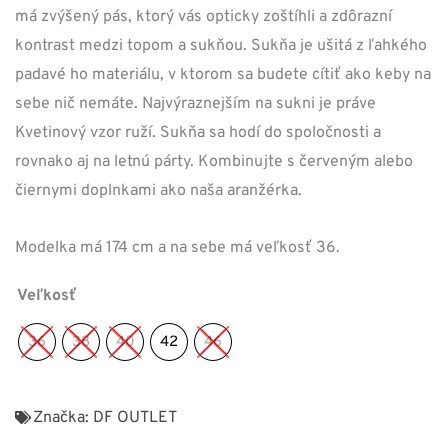
má zvýšený pás, ktorý vás opticky zoštíhli a zdôrazní
kontrast medzi topom a sukňou. Sukňa je ušitá z ľahkého
padavé ho materiálu, v ktorom sa budete cítiť ako keby na
sebe nič nemáte. Najvýraznejším na sukni je práve
Kvetinový vzor ruží. Sukňa sa hodí do spoločnosti a
rovnako aj na letnú párty. Kombinujte s červeným alebo
čiernymi doplnkami ako naša aranžérka.
Modelka má 174 cm a na sebe má veľkosť 36.
Veľkosť
36
38
40
42
46
Značka:
DF OUTLET