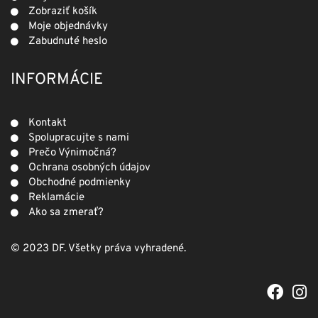
Zobraziť košík
Moje objednávky
Zabudnuté heslo
INFORMÁCIE
Kontakt
Spolupracujte s nami
Prečo Výnimočná?
Ochrana osobných údajov
Obchodné podmienky
Reklamácie
Ako sa zmerať?
© 2023 DF. Všetky práva vyhradené.
F
I
a
n
c
s