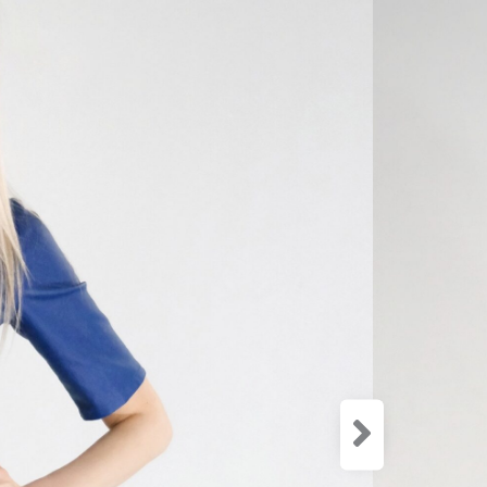
Zloženie:
95% Polye
5% Spand
Top je uši
sadne ako 
Zaujímavým
môžete no
môžete sk
ponúkame.
vyzerá ako
rozžiari k
Bluetini p