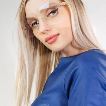
ster
ex
tý z prispôsobivého koženkového materiálu, ktorý Vám
druhá koža. Top má klasický výstrih a lakťovú dĺžku.
 detailom je ozdobný zips našitý v zadnej časti. Top
siť samostatne k nohaviciam alebo legínám alebo ho
ombinovať so sukňou z rovnakého materiálu, ktorú
 Vtedy vytvoríte ucelený komplet, ktorý na prvý pohľad
 šaty. Top je navrhnutý vo výraznej kráľovskej modrej, ktorá
aždý Váš outfit aj celý Váš deň. Skombinujte so sukňou
re dokonalý look.