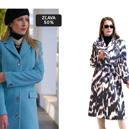
ZĽAVA
50%