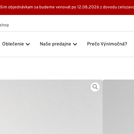
 Vašim objednávkam sa budeme venovat po 12.08.2026 z dovodu celozavo
Eshop
 Značky
Open Oblečenie
Open Naše predajne
Oblečenie
Naše predajne
Prečo Výnimočná?
Domov
Top 
59,00