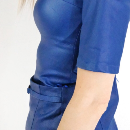
6
38
40
42
44
46
:
DF
tegória:
Topy/Tuniky
sť
-
Modrá
l
96% Polyester / 4% Spandex
34
,
36
,
38
,
40
,
42
,
44
,
46