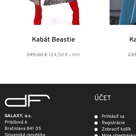
34
36
38
40
42
44
46
36
3
Kabát Beastie
K
Pôvodná
Aktuálna
249,00
€
124,50
€
23
s DPH
cena
cena
bola:
je:
249,00 €.
124,50 €.
ÚČET
GALAXY, a.s.
Prihlásiť sa
Pribišová 6
Registrácie
Bratislava 841 05
Zobraziť košík
Slovenská republika
Moje objednávky