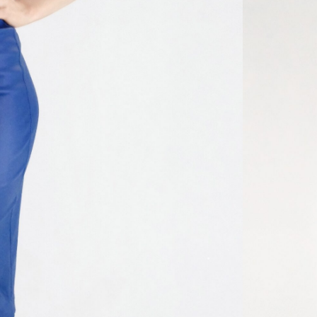
Veľkosť
34
3
Značka
SKU:
-
Ka
Hmotno
Farba
Materia
Veľkosť