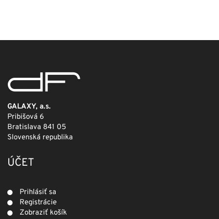
cena
cena
bola:
je:
249,00 €.
124,50 €.
GALAXY, a.s.
Pribišová 6
Bratislava 841 05
Slovenská republika
ÚČET
Prihlásiť sa
Registrácie
Zobraziť košík