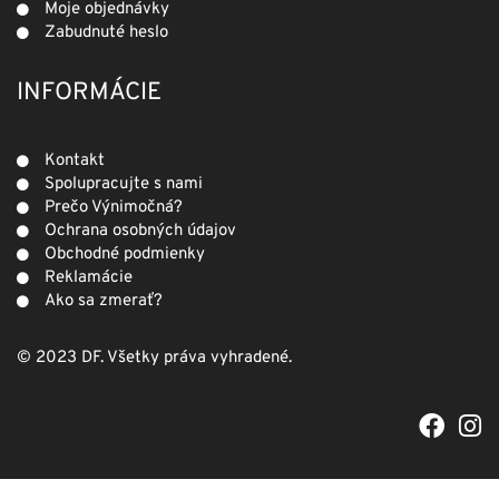
Moje objednávky
Zabudnuté heslo
INFORMÁCIE
Kontakt
Spolupracujte s nami
Prečo Výnimočná?
Ochrana osobných údajov
Obchodné podmienky
Reklamácie
Ako sa zmerať?
© 2023 DF. Všetky práva vyhradené.
F
I
a
n
c
s
e
t