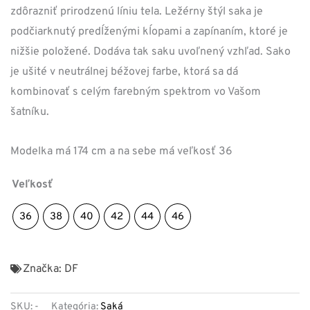
zdôrazniť prirodzenú líniu tela. Ležérny štýl saka je
podčiarknutý predĺženými kĺopami a zapínaním, ktoré je
nižšie položené. Dodáva tak saku uvoľnený vzhľad. Sako
je ušité v neutrálnej béžovej farbe, ktorá sa dá
kombinovať s celým farebným spektrom vo Vašom
šatníku.
Modelka má 174 cm a na sebe má veľkosť 36
Veľkosť
36
38
40
42
44
46
Značka:
DF
SKU:
-
Kategória:
Saká