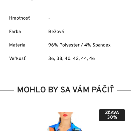
Hmotnosť
-
Farba
Bežová
Material
96% Polyester / 4% Spandex
Veľkosť
36
,
38
,
40
,
42
,
44
,
46
MOHLO BY SA VÁM PÁČIŤ
ZĽAVA
50%