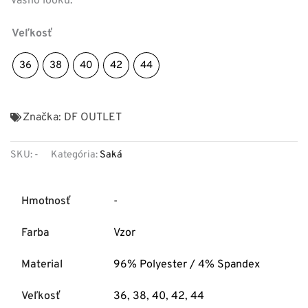
Vášho looku.
Veľkosť
36
38
40
42
44
Značka:
DF OUTLET
SKU:
-
Kategória:
Saká
Hmotnosť
-
Farba
Vzor
Material
96% Polyester / 4% Spandex
Veľkosť
36
,
38
,
40
,
42
,
44