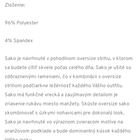
cena
cena
Zloženie:
bola:
je:
96% Polyester
139,00 €.
97,30 €.
4% Spandex
Sako je navrhnuté v pohodlnom oversize strihu, v ktorom
sa budete cítiť skvele počas celého dňa. Sako je ušité so
zdôraznenými ramenami, čo v kombinácii s oversize
strihom podčiarkne ležérnosť každého Vášho outfitu.
Sako má funkčné vrecká a zaujímavým detailom je
zriasenie rukávu miesto manžety. Skúste oversize sako
skombinovať s úzkymi nohavicami pre dokonalý look.
Sako je navrhnuté vo výraznom zvieracom motíve na
oranžovom podklade a bude dominantný kúsok každého