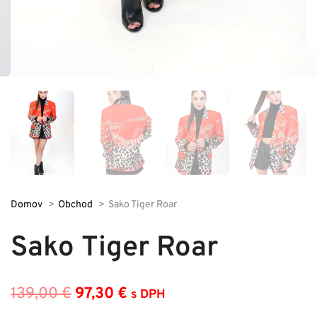
Domov
Obchod
Sako Tiger Roar
Sako Tiger Roar
139,00
€
97,30
€
s DPH
Pôvodná
Aktuálna