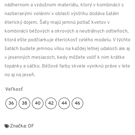
nádhernom a vzdušnom materiálu, ktorý v kombinácii s
nazberanými volánmi v oblasti výstrihu dodáva šatám
éterický dojem. Šaty majú jemnú potlač kvetov v
kombinácii béžových a okrových a neutrálnych odtieňoch,
ktorá ešte podčiarkuje éterickosť celého modelu. V týchto
šatách budete jemnou vílou na každej letnej udalosti ale aj
v jesenných mesiacoch, kedy môžete voliť k nim krátke
topánky a sáčko. Béžové farby skvele vyniknú práve v lete
no aj na jeseň.
Veľkosť
36
38
40
42
44
46
Značka:
DF