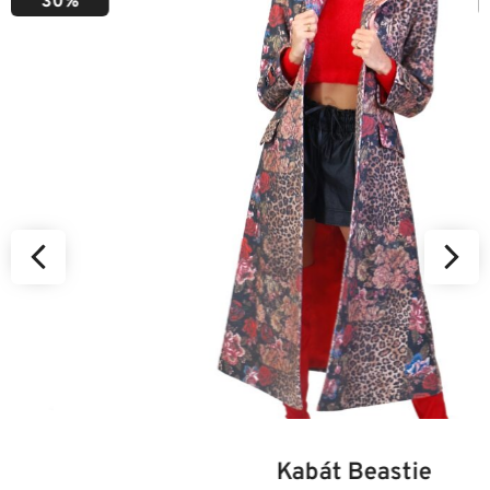
50%
34
36
38
40
42
44
46
Kabát Beastie