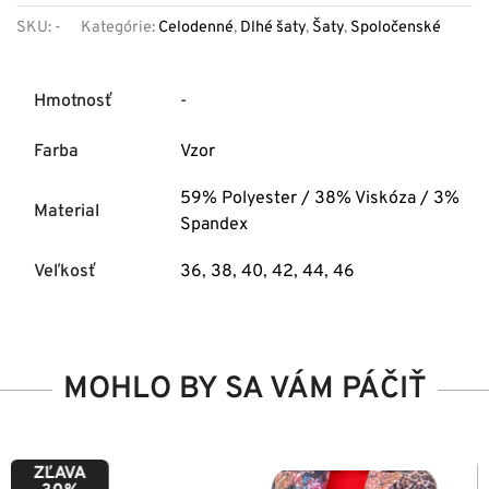
SKU:
-
Kategórie:
Celodenné
,
Dlhé šaty
,
Šaty
,
Spoločenské
Hmotnosť
-
Farba
Vzor
59% Polyester / 38% Viskóza / 3%
Material
Spandex
Veľkosť
36
,
38
,
40
,
42
,
44
,
46
MOHLO BY SA VÁM PÁČIŤ
ZĽAVA