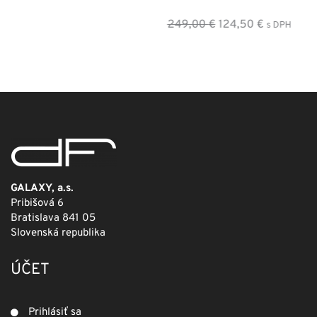
Pôvodná
Aktuálna
249,00
€
124,50
€
s DPH
cena
cena
bola:
je:
249,00 €.
124,50 €.
GALAXY, a.s.
Pribišová 6
Bratislava 841 05
Slovenská republika
ÚČET
Prihlásiť sa