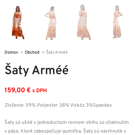
Domov
Obchod
Šaty Arméé
Šaty Arméé
159,00
€
s DPH
Zloženie: 59% Polyester 38% Viskóz 3%Spandex
Šaty sú ušité v jednoduchom rovnom strihu so stiahnutím
v páse, ktoré zabezpečuje gumička. Šaty sú navrhnuté v