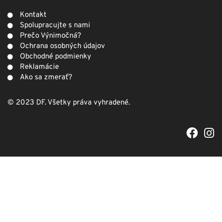
Kontakt
Spolupracujte s nami
Prečo Výnimočná?
Ochrana osobných údajov
Obchodné podmienky
Reklamácie
Ako sa zmerať?
© 2023 DF. Všetky práva vyhradené.
F
I
a
n
c
s
e
t
b
a
o
g
o
r
k
a
m