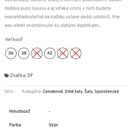
dodáva punc luxusu a aj vďaka vzoru v nich budete
neprehliadnuteľná na každej oslave alebo udalosti. Pre
wau efekt skombinujte so zlatými doplnkami.
Veľkosť
36
38
40
42
44
46
Značka:
DF
SKU:
-
Kategórie:
Celodenné
,
Dlhé šaty
,
Šaty
,
Spoločenské
Hmotnosť
-
Farba
Vzor