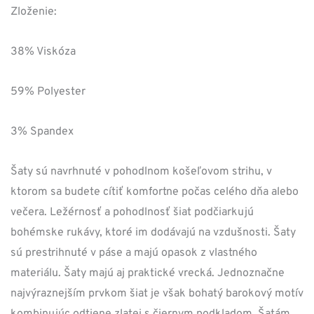
Zloženie:
38% Viskóza
59% Polyester
3% Spandex
Šaty sú navrhnuté v pohodlnom košeľovom strihu, v
ktorom sa budete cítiť komfortne počas celého dňa alebo
večera. Ležérnosť a pohodlnosť šiat podčiarkujú
bohémske rukávy, ktoré im dodávajú na vzdušnosti. Šaty
sú prestrihnuté v páse a majú opasok z vlastného
materiálu. Šaty majú aj praktické vrecká. Jednoznačne
najvýraznejším prvkom šiat je však bohatý barokový motív
kombinujúc odtiene zlatej s čiernym podkladom. Šatám