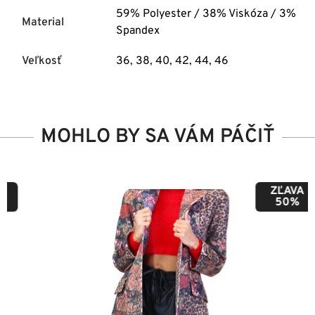
59% Polyester / 38% Viskóza / 3%
Material
Spandex
Veľkosť
36
,
38
,
40
,
42
,
44
,
46
MOHLO BY SA VÁM PÁČIŤ
ZĽAVA
50%