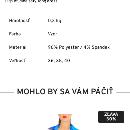
Tags
df
,
dlhe saty
,
long dress
Hmotnosť
0,3 kg
Farba
Vzor
Material
96% Polyester / 4% Spandex
Veľkosť
36
,
38
,
40
MOHLO BY SA VÁM PÁČIŤ
ZĽAVA
50%