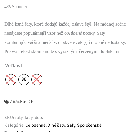
4% Spandex
Dlhé letné šaty, ktoré dodajú každej oslave štýl. Na módnej scéne
nenájdete populárnejší vzor než
obľúbené
bodky. Šaty
kombinujúc väčší a menší vzor skvele zakryjú drobné nedostatky.
Pre wau efekt skombinujte s výraznými červenými doplnkami.
Veľkosť
36
38
40
Značka:
DF
SKU:
saty-lady-dots-
Kategórie:
Celodenné
,
Dlhé šaty
,
Šaty
,
Spoločenské