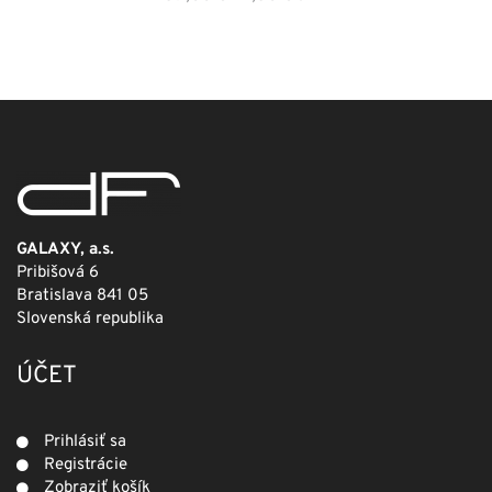
cena
cena
bola:
je:
249,00 €.
124,50 €.
GALAXY, a.s.
Pribišová 6
Bratislava 841 05
Slovenská republika
ÚČET
Prihlásiť sa
Registrácie
Zobraziť košík