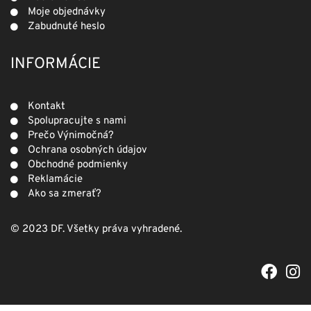
Moje objednávky
Zabudnuté heslo
INFORMÁCIE
Kontakt
Spolupracujte s nami
Prečo Výnimočná?
Ochrana osobných údajov
Obchodné podmienky
Reklamácie
Ako sa zmerať?
© 2023 DF. Všetky práva vyhradené.
F
I
a
n
c
s