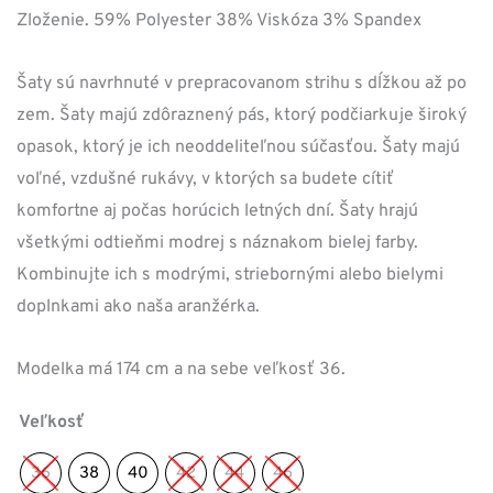
Zloženie. 59% Polyester 38% Viskóza 3% Spandex
Šaty sú navrhnuté v prepracovanom strihu s dĺžkou až po
zem. Šaty majú zdôraznený pás, ktorý podčiarkuje široký
opasok, ktorý je ich neoddeliteľnou súčasťou. Šaty majú
voľné, vzdušné rukávy, v ktorých sa budete cítiť
komfortne aj počas horúcich letných dní. Šaty hrajú
všetkými odtieňmi modrej s náznakom bielej farby.
Kombinujte ich s modrými, striebornými alebo bielymi
doplnkami ako naša aranžérka.
Modelka má 174 cm a na sebe veľkosť 36.
Veľkosť
36
38
40
42
44
46