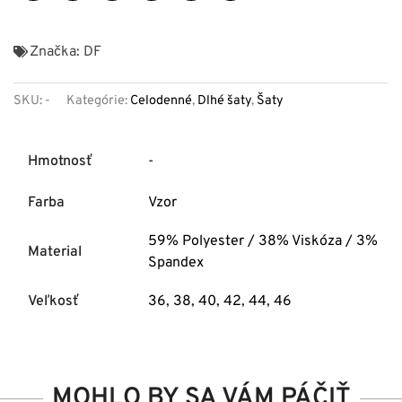
Značka:
DF
SKU:
-
Kategórie:
Celodenné
,
Dlhé šaty
,
Šaty
Hmotnosť
-
Farba
Vzor
59% Polyester / 38% Viskóza / 3%
Material
Spandex
Veľkosť
36
,
38
,
40
,
42
,
44
,
46
MOHLO BY SA VÁM PÁČIŤ