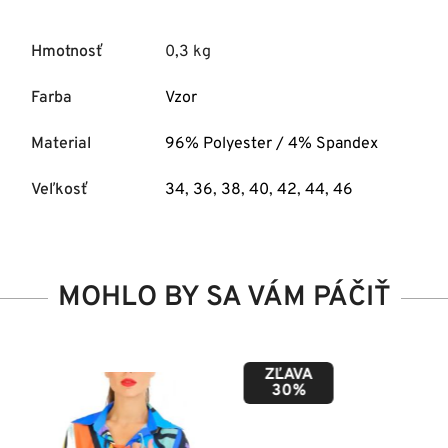
Hmotnosť
0,3 kg
Farba
Vzor
Material
96% Polyester / 4% Spandex
Veľkosť
34
,
36
,
38
,
40
,
42
,
44
,
46
MOHLO BY SA VÁM PÁČIŤ
ZĽAVA
50%