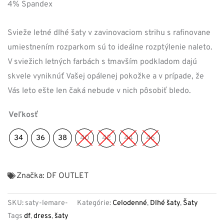
4% Spandex
Svieže letné dlhé šaty v zavinovaciom strihu s rafinovane
umiestnením rozparkom sú to ideálne rozptýlenie naleto.
V sviežich letných farbách s tmavším podkladom dajú
skvele vyniknúť Vašej opálenej pokožke a v prípade, že
Vás leto ešte len čaká nebude v nich pôsobiť bledo.
Veľkosť
34
36
38
40
42
44
46
Značka:
DF OUTLET
SKU:
saty-lemare-
Kategórie:
Celodenné
,
Dlhé šaty
,
Šaty
Tags
df
,
dress
,
šaty