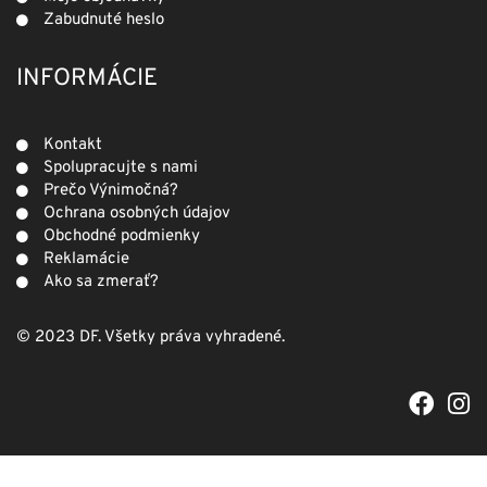
Zabudnuté heslo
INFORMÁCIE
Kontakt
Spolupracujte s nami
Prečo Výnimočná?
Ochrana osobných údajov
Obchodné podmienky
Reklamácie
Ako sa zmerať?
© 2023 DF. Všetky práva vyhradené.
F
I
a
n
c
s
e
t