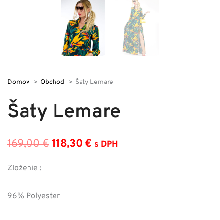
Domov
Obchod
Šaty Lemare
Šaty Lemare
169,00
€
118,30
€
s DPH
Pôvodná
Aktuálna
cena
cena
Zloženie :
bola:
je:
96% Polyester
169,00 €.
118,30 €.