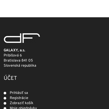
cena
cena
bola:
je:
249,00 €.
124,50 €.
GALAXY, a.s.
Pribišová 6
Bratislava 841 05
Slovenská republika
ÚČET
Prihlásiť sa
Registrácie
Zobraziť košík
Moje objednávky