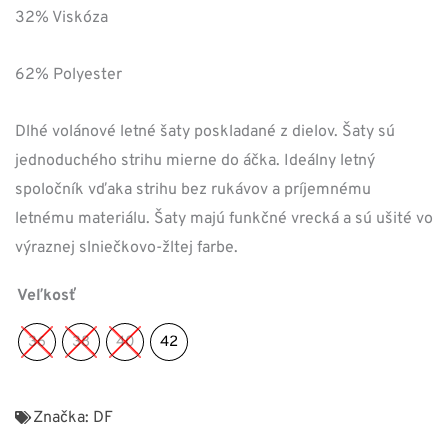
32% Viskóza
62% Polyester
Dlhé volánové letné šaty poskladané z dielov. Šaty sú
jednoduchého strihu mierne do áčka. Ideálny letný
spoločník vďaka strihu bez rukávov a príjemnému
letnému materiálu. Šaty majú funkčné vrecká a sú ušité vo
výraznej slniečkovo-žltej farbe.
Veľkosť
36
38
40
42
Značka:
DF