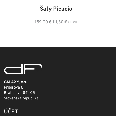
34
36
38
40
42
44
46
Kabát Beastie
Pôvodná
Aktuálna
249,00
€
124,50
€
s DPH
cena
cena
bola:
je:
249,00 €.
124,50 €.
GALAXY, a.s.
Pribišová 6
Bratislava 841 05
Slovenská republika
ÚČET