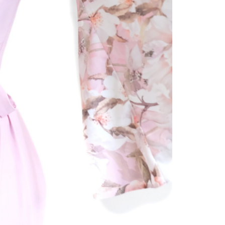
Značka
SKU:
-
Ka
Hmotno
Farba
Materia
Veľkosť