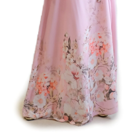
:
DF OUTLET
tegórie:
Celodenné
,
Dlhé šaty
,
Šaty
,
Spoločenské
sť
-
Vzor
l
36%Hodváb /60% Polyester/ 4% Spandex
36
,
38
,
40
,
42
,
44
,
46