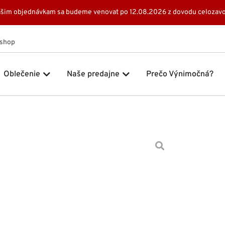
 Vašim objednávkam sa budeme venovat po 12.08.2026 z dovodu celozavo
Eshop
 Značky
Open Oblečenie
Open Naše predajne
Oblečenie
Naše predajne
Prečo Výnimočná?
Domov
Šaty
239,0