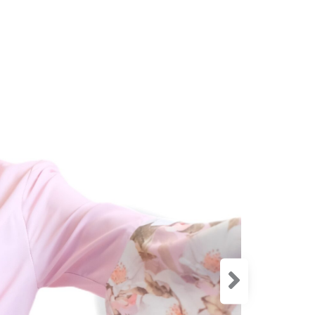
Zloženie:
Tieto eleg
rose) sú 
spoločens
Dominantou
prirodzený
zvýrazňuje
šatám dlhé
Spodná ča
potlačou 
tónoch, čo
Veľkosť
36
3