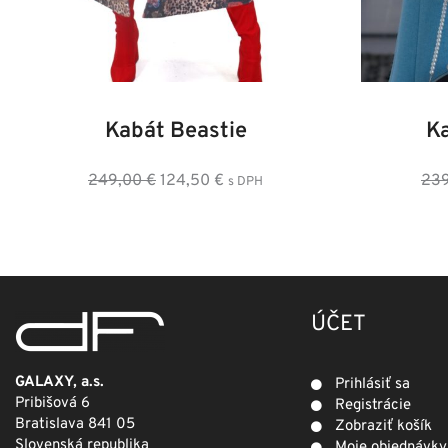
34
36
38
40
42
44
46
36
3
Kabát Beastie
K
Pôvodná
Aktuálna
249,00
€
124,50
€
23
s DPH
cena
cena
bola:
je:
249,00 €.
124,50 €.
ÚČET
GALAXY, a.s.
Prihlásiť sa
Pribišová 6
Registrácie
Bratislava 841 05
Zobraziť košík
Slovenská republika
Moje objednávky