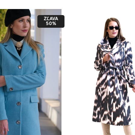
ZĽAVA
50%