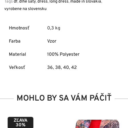
Tags
df
,
dlhe saty
,
dress
,
long dress
,
made in slovakia
,
vyrobene na slovensku
Hmotnosť
0,3 kg
Farba
Vzor
Material
100% Polyester
Veľkosť
36
,
38
,
40
,
42
MOHLO BY SA VÁM PÁČIŤ
ZĽAVA
50%