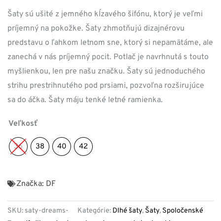
Šaty sú ušité z jemného kĺzavého šifónu, ktorý je veľmi
príjemný na pokožke. Šaty zhmotňujú dizajnérovu
predstavu o ľahkom letnom sne, ktorý si nepamätáme, ale
zanechá v nás príjemný pocit. Potlač je navrhnutá s touto
myšlienkou, len pre našu značku. Šaty sú jednoduchého
strihu prestrihnutého pod prsiami, pozvoľna rozširujúce
sa do áčka. Šaty máju tenké letné ramienka.
Veľkosť
36
38
40
42
Značka:
DF
SKU:
saty-dreams-
Kategórie:
Dlhé šaty
,
Šaty
,
Spoločenské