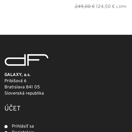
Pôvodná
Aktuálna
249,00
€
124,50
€
s DPH
cena
cena
bola:
je:
249,00 €.
124,50 €.
GALAXY, a.s.
Pribišová 6
Bratislava 841 05
Slovenská republika
ÚČET
Prihlásiť sa