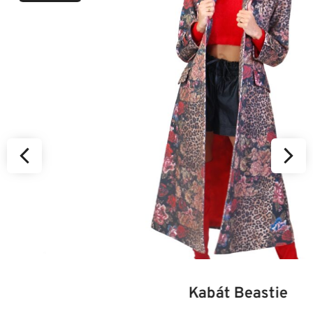
34
36
38
40
42
44
46
Kabát Beastie