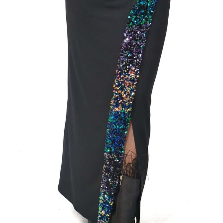
6
38
40
42
44
46
:
DF
tegórie:
Dlhé šaty
,
Šaty
,
Spoločenské
sť
-
Čierna
l
60% Polyester / 40% Spandex
34
,
36
,
38
,
40
,
42
,
44
,
46