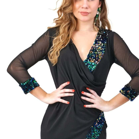
ster
ndex
vrhnuté v pohodlnom strihu, ktorý je nariasený v oblasti
akryje drobné nedostatky. Šaty sú ušité z prispôsobivého
orý Vám výborne sadne a vytvaruje postavu. Šaty sú úplne
 a nechávajú naplno vyniknúť zdobeniu flitrami, ktoré žiara
dtieňmi . Flitre dodávajú šatám na elegancii a honosnosti a
nym farbám šaty ľahko skombinujete so zlatými alebo
mi doplnkami. Šaty sú vkusne navrhnuté, aby ste v nich
na každej spoločenskej udalosti, ktorej sa zúčastnite.