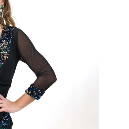
Zloženie:
60% Polye
40 % Spa
Šaty sú na
bruška a z
úpletu, kt
jednoduché
všetkými o
vďaka rôz
strieborný
zažiarila 
Veľkosť