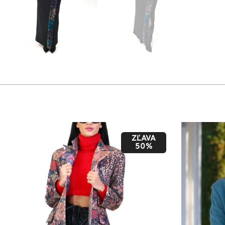
ZĽAVA
50%