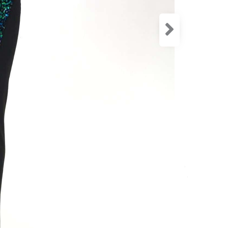
34
3
Značka
SKU:
-
Ka
Hmotno
Farba
Materia
Veľkosť