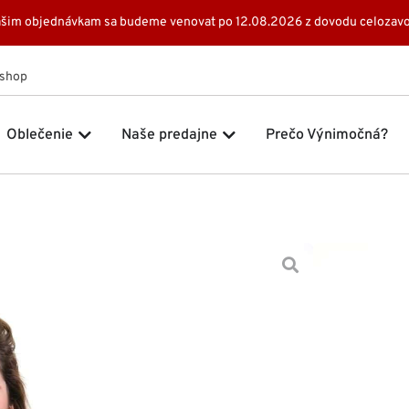
 Vašim objednávkam sa budeme venovat po 12.08.2026 z dovodu celozavo
Eshop
 Značky
Open Oblečenie
Open Naše predajne
Oblečenie
Naše predajne
Prečo Výnimočná?
Domov
Šat
219,0