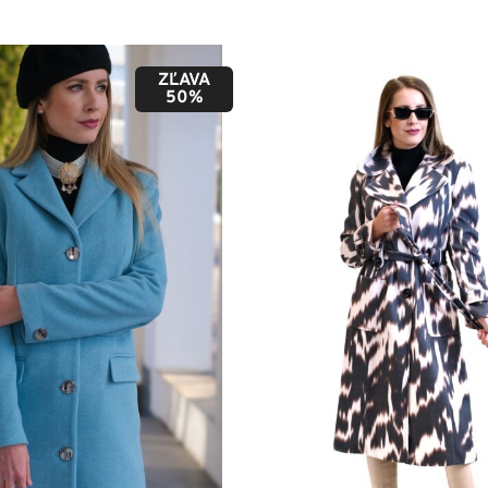
ZĽAVA
50%