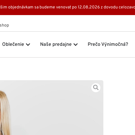
 Vašim objednávkam sa budeme venovat po 12.08.2026 z dovodu celozavo
Eshop
 Značky
Open Oblečenie
Open Naše predajne
Oblečenie
Naše predajne
Prečo Výnimočná?
Domov
Šaty
109,0