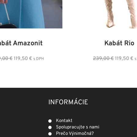
8
40
42
44
46
48
36
38
40
42
4
abát Amazonit
Kabát Rio
Pôvodná
Aktuálna
Pôvodná
A
9,00
€
119,50
€
239,00
€
119,50
€
s DPH
s
cena
cena
cena
c
bola:
je:
bola:
je
239,00 €.
119,50 €.
239,00 €.
1
INFORMÁCIE
Kontakt
Spolupracujte s nami
Prečo Výnimočná?