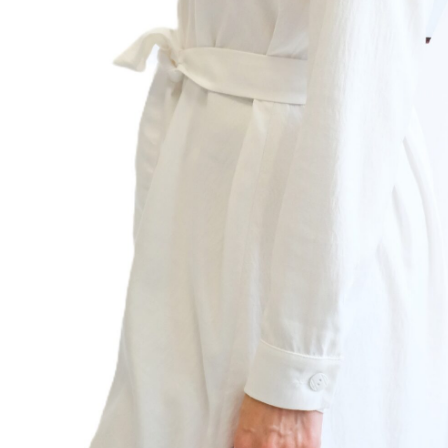
:
DF
tegórie:
Celodenné
,
Krátke Šaty
,
Šaty
sť
-
Biela
l
62% Polyester / 32% Viskóza / 6% Spandex
36
,
38
,
40
,
42
,
44
,
46