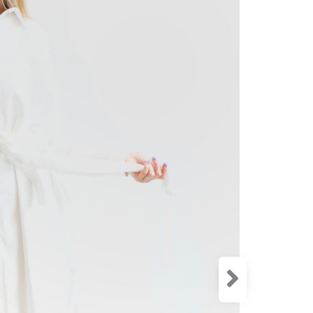
Zloženie:
Šaty sú n
sadne na k
Šaty sú uš
výborne s
priložený 
nášivka na
Modelka j
Veľkosť
36
3