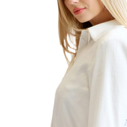
 32% Viskóza 62% Polyester 6% Spandex
avrhnuté v obľúbenom košeľovom strihu, ktorý výborne
aždý typ postavy.
ité z prijemného padavého v neutrálnej bielej farbe, ktorú
kombinujete s celým Vaším šatníkom. Šaty majú opasok
z rovnakého materiálu. Zaujímavým detailom na šatách je
 chrbtovej časti šiat.
e vysoká 174 cm a na sebe má veľkosť 36.
8
40
42
44
46