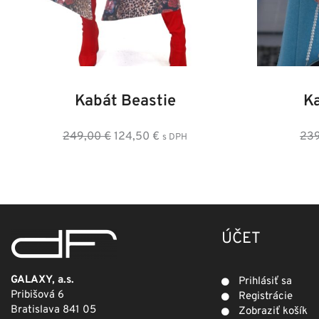
34
36
38
40
42
44
46
36
3
Kabát Beastie
K
Pôvodná
Aktuálna
249,00
€
124,50
€
23
s DPH
cena
cena
bola:
je:
249,00 €.
124,50 €.
ÚČET
GALAXY, a.s.
Prihlásiť sa
Pribišová 6
Registrácie
Bratislava 841 05
Zobraziť košík