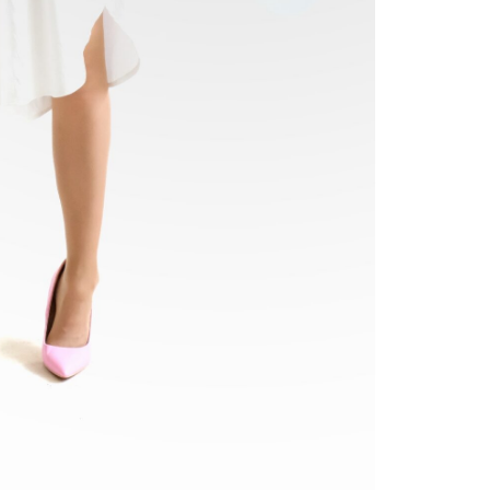
Značka
SKU:
-
Ka
Hmotno
Farba
Materia
Veľkosť