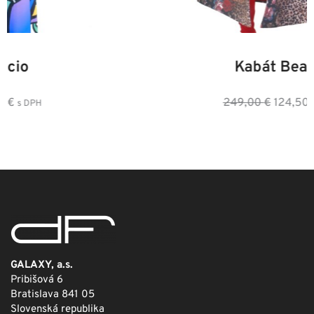
34
36
38
40
42
44
46
Kabát Beastie
Pôvodná
Aktuálna
249,00
€
124,50
€
s DPH
cena
cena
bola:
je:
249,00 €.
124,50 €.
GALAXY, a.s.
Pribišová 6
Bratislava 841 05
Slovenská republika