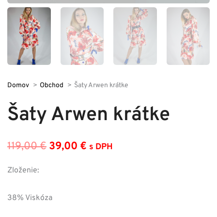
Domov
Obchod
Šaty Arwen krátke
Šaty Arwen krátke
119,00
€
39,00
€
s DPH
Pôvodná
Aktuálna
cena
cena
Zloženie:
bola:
je:
38% Viskóza
119,00 €.
39,00 €.