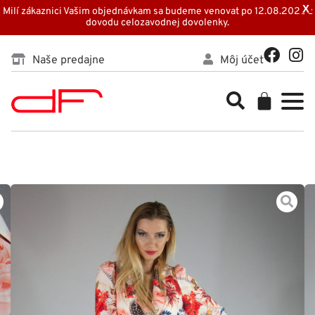
Preskočiť
X
Milí zákaznici Vašim objednávkam sa budeme venovat po 12.08.2026 z
dovodu celozavodnej dovolenky.
na
obsah
F
I
Naše predajne
Môj účet
a
n
c
s
Cart
e
t
b
a
o
g
o
r
k
a
m