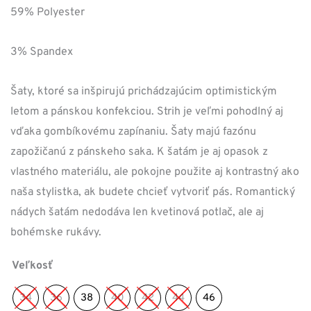
59% Polyester
3% Spandex
Šaty, ktoré sa inšpirujú prichádzajúcim optimistickým
letom a pánskou konfekciou. Strih je veľmi pohodlný aj
vďaka gombíkovému zapínaniu. Šaty majú fazónu
zapožičanú z pánskeho saka. K šatám je aj opasok z
vlastného materiálu, ale pokojne použite aj kontrastný ako
naša stylistka, ak budete chcieť vytvoriť pás. Romantický
nádych šatám nedodáva len kvetinová potlač, ale aj
bohémske rukávy.
Veľkosť
34
36
38
40
42
44
46