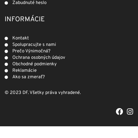
Zabudnuté heslo
INFORMÁCIE
Kontakt
Spolupracujte s nami
Prečo Výnimočná?
Ochrana osobných údajov
Obchodné podmienky
Reklamácie
Ako sa zmerať?
© 2023 DF. Všetky práva vyhradené.
F
I
a
n
c
s
e
t
b
a