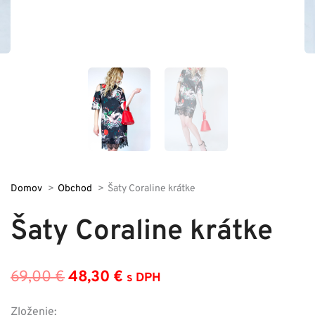
Domov
Obchod
Šaty Coraline krátke
Šaty Coraline krátke
69,00
€
48,30
€
s DPH
Pôvodná
Aktuálna
cena
cena
Zloženie: