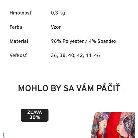
Hmotnosť
0,3 kg
Farba
Vzor
Material
96% Polyester / 4% Spandex
Veľkosť
36
,
38
,
40
,
42
,
44
,
46
MOHLO BY SA VÁM PÁČIŤ
ZĽAVA
50%