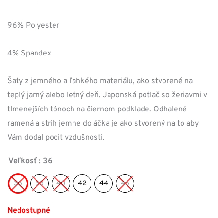
bola:
je:
96%
Polyester
69,00 €.
48,30 €.
4%
Spandex
Šaty z jemného a ľahkého materiálu, ako stvorené na
teplý jarný alebo letný deň. Japonská potlač so žeriavmi v
tlmenejších tónoch na čiernom podklade. Odhalené
ramená a strih jemne do áčka je ako stvorený na to aby
Vám dodal pocit vzdušnosti.
Veľkosť
: 36
36
38
40
42
44
46
Nedostupné